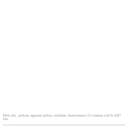
Mots clés :
podcast
,
apprenti surfeur
,
surfskate
,
fuerteventura
| Ce contenu a été lu 4287
fois.