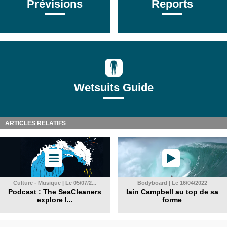
Prévisions
Reports
Wetsuits Guide
ARTICLES RELATIFS
Culture - Musique | Le 05/07/2...
Bodyboard | Le 16/04/2022
Podcast : The SeaCleaners
Iain Campbell au top de sa
explore l...
forme