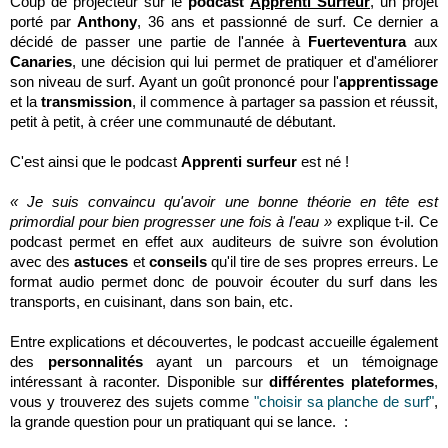
Coup de projecteur sur le
podcast
Apprenti Surfeur
, un projet
porté par
Anthony
, 36 ans et passionné de surf. Ce dernier a
décidé de passer une partie de l'année à
Fuerteventura
aux
Canaries
, une décision qui lui permet de pratiquer et d'améliorer
son niveau de surf. Ayant un goût prononcé pour l'
apprentissage
et la
transmission
, il commence à partager sa passion et réussit,
petit à petit, à créer une communauté de débutant.
C'est ainsi que le podcast
Apprenti surfeur
est né !
« Je suis convaincu qu'avoir une bonne théorie en tête est
primordial pour bien progresser une fois à l'eau »
explique t-il. Ce
podcast permet en effet aux auditeurs de suivre son évolution
avec des
astuces
et
conseils
qu'il tire de ses propres erreurs. Le
format audio permet donc de pouvoir écouter du surf dans les
transports, en cuisinant, dans son bain, etc.
Entre explications et découvertes, le podcast accueille également
des
personnalités
ayant un parcours et un témoignage
intéressant à raconter. Disponible sur
différentes plateformes
,
vous y trouverez des sujets comme
"choisir sa planche de surf"
,
la grande question pour un pratiquant qui se lance. :