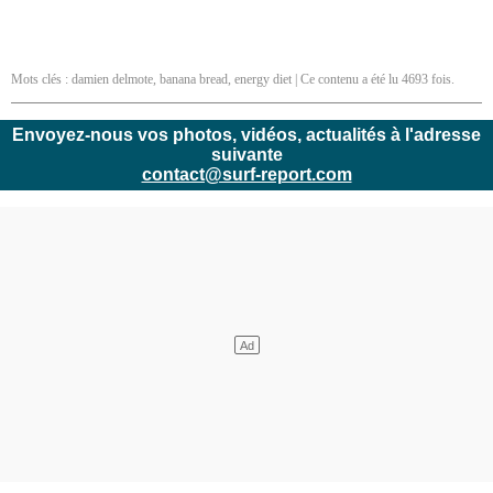
Mots clés :
damien delmote
,
banana bread
,
energy diet
| Ce contenu a été lu 4693 fois.
Envoyez-nous vos photos, vidéos, actualités à l'adresse
suivante
contact@surf-report.com