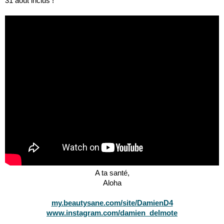
31 août inclus !
A ta santé,
Aloha
my.beautysane.com/site/DamienD4
www.instagram.com/damien_delmote