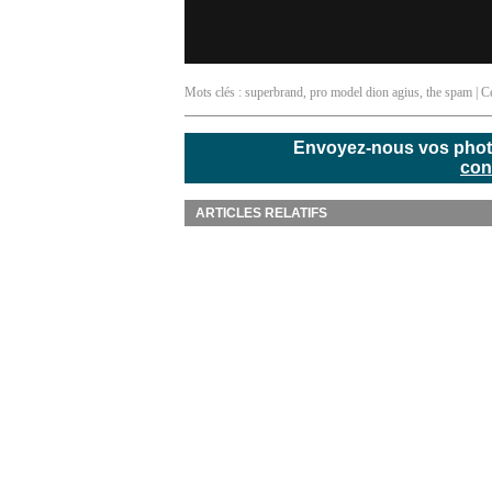
Mots clés :
superbrand
,
pro model dion agius
,
the spam
| C
Envoyez-nous vos photos
con
ARTICLES RELATIFS