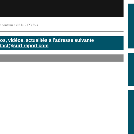
e contenu a été lu 2123 fois.
, vidéos, actualités à l'adresse suivante
tact@surf-report.com