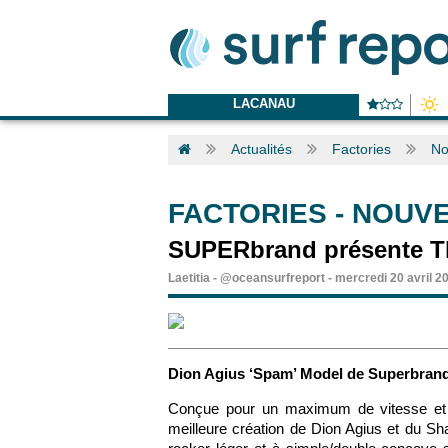
LACANAU
Actualités
Factories
No
FACTORIES
-
NOUVE
SUPERbrand présente 
Laetitia
-
@oceansurfreport
-
mercredi 20 avril 2
Dion Agius ‘Spam’ Model de Superbran
Conçue pour un maximum de vitesse et 
meilleure création de Dion Agius et du Sh