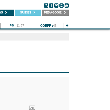
WS
GUIDES
PÉDAGOGIE
PM :
11:27
COEFF :
46