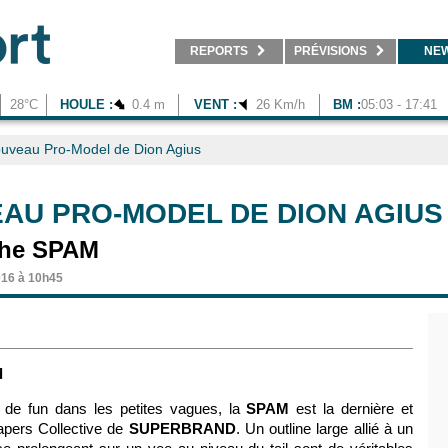
REPORTS
PRÉVISIONS
NE
28°C
HOULE :
0.4 m
VENT :
26 Km/h
BM :
05:03 - 17:41
uveau Pro-Model de Dion Agius
AU PRO-MODEL DE DION AGIUS
The SPAM
016 à 10h45
d
de fun dans les petites vagues, la
SPAM
est la dernière et
apers Collective de
SUPERBRAND
. Un outline large allié à un