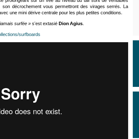
e prolongeant sur un vee au niveau du tail sont de véritables
ec son décrochement vous permettront des virages serrés. La
vec une mini dérive centrale pour les plus petites conditions.
 jamais surfée »
s'est extasié
Dion Agius
.
lections/surfboards