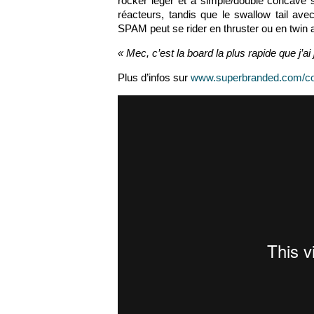
rocker léger et à simple/double concave s
réacteurs, tandis que le swallow tail av
SPAM peut se rider en thruster ou en twin a
« Mec, c’est la board la plus rapide que j’ai
Plus d’infos sur
www.superbranded.com/col