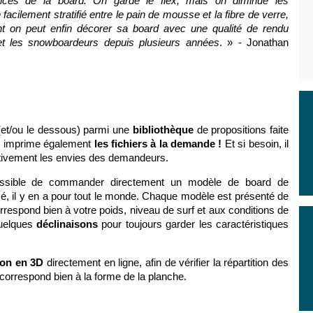
ances de la board. On garde le flex, mais on diminue les
 facilement stratifié entre le pain de mousse et la fibre de verre,
nt on peut enfin décorer sa board avec une qualité de rendu
t les snowboardeurs depuis plusieurs années
. » - Jonathan
(et/ou le dessous) parmi une
bibliothèque
de propositions faite
s
imprime également
les fichiers à la demande !
Et si besoin, il
tivement les envies des demandeurs.
possible de commander
directement
un modèle de board de
é, il y en a pour tout le monde. Chaque modèle est présenté de
orrespond bien à votre poids, niveau de surf et aux conditions de
quelques
déclinaisons
pour toujours garder les caractéristiques
ion en 3D
directement en ligne, afin de vérifier la répartition des
 correspond bien à la forme de la planche.