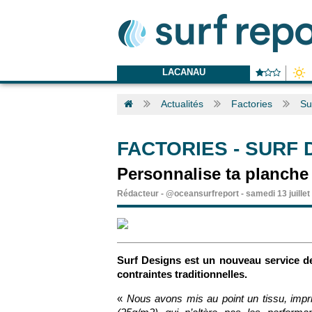
LACANAU
Actualités
Factories
Su
FACTORIES
-
SURF 
Personnalise ta planche 
Rédacteur
-
@oceansurfreport
-
samedi 13 juille
Surf Designs est un nouveau service de
contraintes traditionnelles.
«
Nous avons mis au point un tissu, imprim