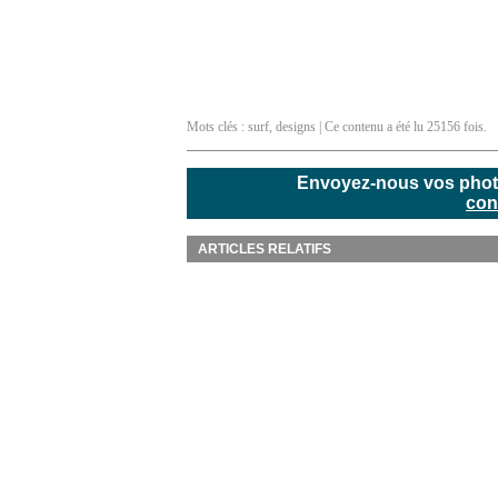
Mots clés :
surf
,
designs
| Ce contenu a été lu 25156 fois.
Envoyez-nous vos photos
con
ARTICLES RELATIFS