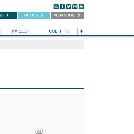
WS
GUIDES
PÉDAGOGIE
PM :
11:27
COEFF :
46