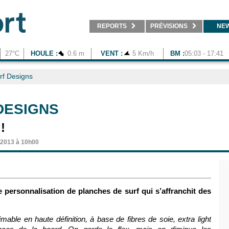
REPORTS
PRÉVISIONS
NE
27°C
HOULE :
0.6 m
VENT :
5 Km/h
BM :
05:03 - 17:41
rf Designs
DESIGNS
!
t 2013 à 10h00
 personnalisation de planches de surf qui s’affranchit des
able en haute définition, à base de fibres de soie, extra light