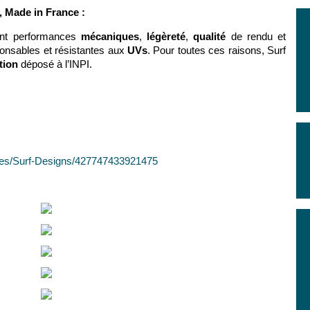
, Made in France :
ient performances
mécaniques
,
légèreté
,
qualité
de rendu et
onsables et résistantes aux
UVs
. Pour toutes ces raisons, Surf
tion
déposé à l’INPI.
ges/Surf-Designs/427747433921475