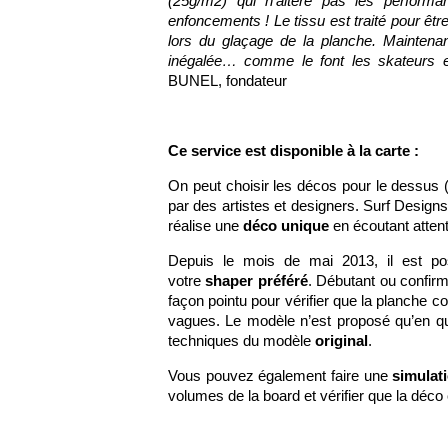
(25g/m2) qui n’altère pas les perform
enfoncements ! Le tissu est traité pour être
lors du glaçage de la planche. Maintena
inégalée… comme le font les skateurs e
BUNEL, fondateur
Ce service est disponible à la carte :
On peut choisir les décos pour le dessus 
par des artistes et designers.
Surf Design
réalise une
déco unique
en écoutant atten
Depuis le mois de mai 2013, il est 
votre
shaper préféré
. Débutant ou confirm
façon pointu pour vérifier que la planche c
vagues. Le modèle n’est proposé qu’en 
techniques du modèle
original
.
Vous pouvez également faire une
simulat
volumes de la board et vérifier que la déco