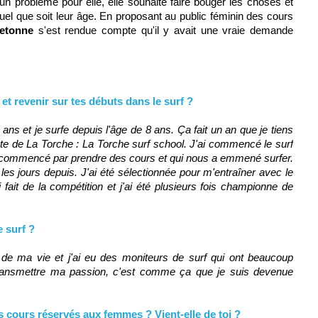
n problème pour elle, elle souhaite faire bouger les choses et
el que soit leur âge. En proposant au public féminin des cours
retonne
s'est rendue compte qu'il y avait une vraie demande
et revenir sur tes débuts dans le surf ?
4 ans et je surfe depuis l'âge de 8 ans. Ça fait un an que je tiens
te de La Torche : La Torche surf school. J'ai commencé le surf
a commencé par prendre des cours et qui nous a emmené surfer.
 les jours depuis. J'ai été sélectionnée pour m'entraîner avec le
 fait de la compétition et j'ai été plusieurs fois championne de
e surf ?
 de ma vie et j'ai eu des moniteurs de surf qui ont beaucoup
 transmettre ma passion, c'est comme ça que je suis devenue
s cours réservés aux femmes ? Vient-elle de toi ?