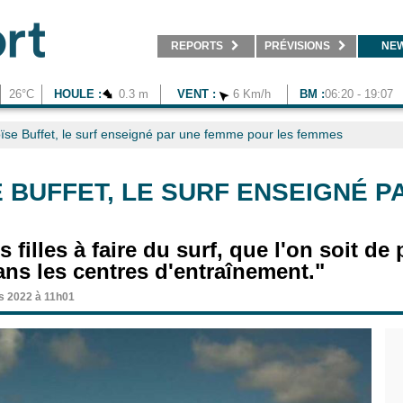
REPORTS
PRÉVISIONS
NE
26°C
HOULE :
0.3 m
VENT :
6 Km/h
BM :
06:20 - 19:07
oïse Buffet, le surf enseigné par une femme pour les femmes
 BUFFET, LE SURF ENSEIGNÉ 
s filles à faire du surf, que l'on soit de
ns les centres d'entraînement."
s 2022 à 11h01