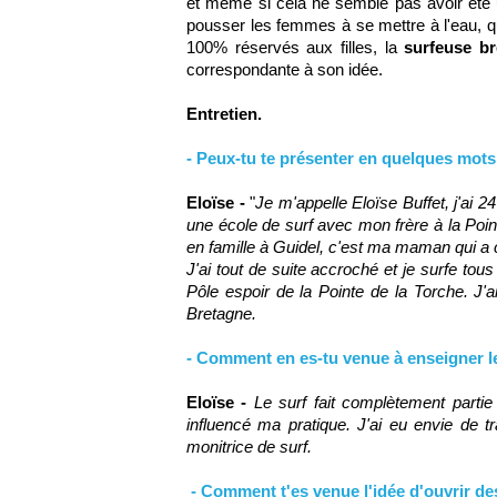
et même si cela ne semble pas avoir été u
pousser les femmes à se mettre à l'eau, qu
100% réservés aux filles, la
surfeuse b
correspondante à son idée.
Entretien.
- Peux-tu te présenter en quelques mots 
Eloïse -
"
Je m'appelle Eloïse Buffet, j'ai 2
une école de surf avec mon frère à la Poin
en famille à Guidel, c'est ma maman qui 
J'ai tout de suite accroché et je surfe tous
Pôle espoir de la Pointe de la Torche. J'ai
Bretagne.
- Comment en es-tu venue à enseigner l
Eloïse -
Le surf fait complètement partie
influencé ma pratique. J'ai eu envie de
monitrice de surf.
- Comment t'es venue l'idée d'ouvrir de