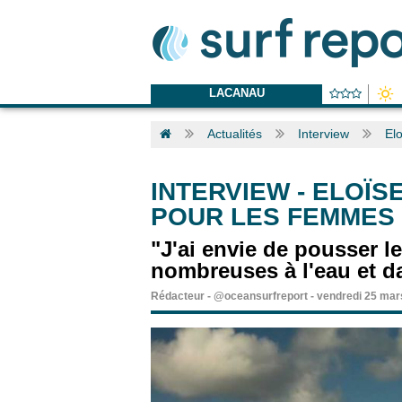
LACANAU
Actualités
Interview
El
INTERVIEW
-
ELOÏSE
POUR LES FEMMES
"J'ai envie de pousser le
nombreuses à l'eau et da
Rédacteur
-
@oceansurfreport
-
vendredi 25 mar