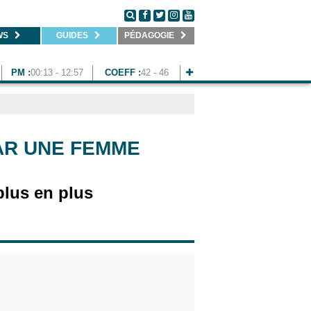
WS
GUIDES
PÉDAGOGIE
PM :
00:13 - 12:57
COEFF :
42 - 46
PAR UNE FEMME
 plus en plus