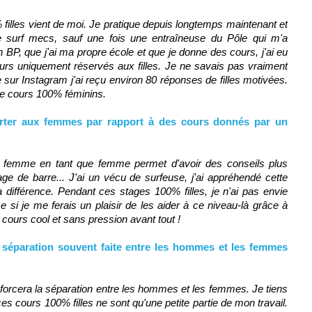
% filles vient de moi. Je pratique depuis longtemps maintenant et
e surf mecs, sauf une fois une entraîneuse du Pôle qui m'a
BP, que j'ai ma propre école et que je donne des cours, j'ai eu
urs uniquement réservés aux filles. Je ne savais pas vraiment
 sur Instagram j'ai reçu environ 80 réponses de filles motivées.
 de cours 100% féminins.
orter aux femmes par rapport à des cours donnés par un
e femme en tant que femme permet d'avoir des conseils plus
ge de barre... J'ai un vécu de surfeuse, j'ai appréhendé cette
t la différence. Pendant ces stages 100% filles, je n'ai pas envie
si je me ferais un plaisir de les aider à ce niveau-là grâce à
 cours cool et sans pression avant tout !
a séparation souvent faite entre les hommes et les femmes
forcera la séparation entre les hommes et les femmes. Je tiens
 cours 100% filles ne sont qu'une petite partie de mon travail.