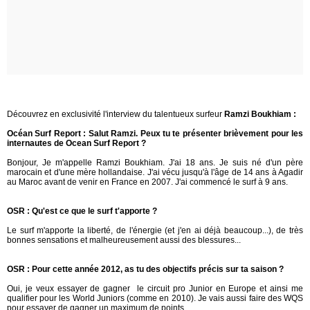
Découvrez en exclusivité l'interview du talentueux surfeur
Ramzi Boukhiam :
Océan Surf Report : Salut Ramzi. Peux tu te présenter brièvement pour les
internautes de Ocean Surf Report ?
Bonjour, Je m'appelle Ramzi Boukhiam. J'ai 18 ans. Je suis né d'un père
marocain et d'une mère hollandaise. J'ai vécu jusqu'à l'âge de 14 ans à Agadir
au Maroc avant de venir en France en 2007. J'ai commencé le surf à 9 ans.
OSR : Qu'est ce que le surf t'apporte ?
Le surf m'apporte la liberté, de l'énergie (et j'en ai déjà beaucoup...), de très
bonnes sensations et malheureusement aussi des blessures...
OSR : Pour cette année 2012, as tu des objectifs précis sur ta saison ?
Oui, je veux essayer de gagner le circuit pro Junior en Europe et ainsi me
qualifier pour les World Juniors (comme en 2010). Je vais aussi faire des WQS
pour essayer de gagner un maximum de points.