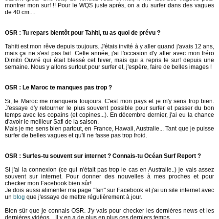
montrer mon surf !! Pour le WQS juste après, on a du surfer dans des vagues
de 40 cm....
OSR : Tu repars bientôt pour Tahiti, tu as quoi de prévu ?
Tahiti est mon rêve depuis toujours. J'étais invité à y aller quand j'avais 12 ans,
mais ça ne s'est pas fait. Cette année, j'ai l'occasion d'y aller avec mon fréro
Dimitri Ouvré qui était blessé cet hiver, mais qui a repris le surf depuis une
semaine. Nous y allons surtout pour surfer et, j'espère, faire de belles images !
OSR : Le Maroc te manques pas trop ?
Si, le Maroc me manquera toujours. C'est mon pays et je m'y sens trop bien.
J'essaye d'y retourner le plus souvent possible pour surfer et passer du bon
temps avec les copains (et copines...). En décembre dernier, j'ai eu la chance
d'avoir le meilleur Safi de la saison.
Mais je me sens bien partout, en France, Hawaii, Australie... Tant que je puisse
surfer de belles vagues et qu'il ne fasse pas trop froid.
OSR :
Surfes-tu souvent sur internet ? Connais-tu Océan Surf Report ?
Si j'ai la connexion (ce qui n'était pas trop le cas en Australie..) je vais assez
souvent sur internet. Pour donner des nouvelles à mes proches et pour
checker mon Facebook bien sûr!
Je dois aussi alimenter ma page "fan" sur Facebook et j'ai un site internet avec
un
blog
que j'essaye de mettre régulièrement à jour.
Bien sûr que je connais OSR. J'y vais pour checker les dernières news et les
dernières vidéos... Il y en a de plus en plus ces derniers temps.