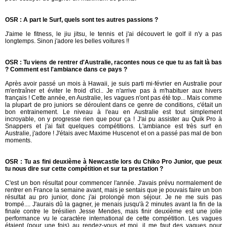
OSR : A part le Surf, quels sont tes autres passions ?
J'aime le fitness, le jiu jitsu, le tennis et j'ai découvert le golf il n'y a pas
longtemps. Sinon j'adore les belles voitures !!
OSR : Tu viens de rentrer d'Australie, racontes nous ce que tu as fait là bas
? Comment est l'ambiance dans ce pays ?
Après avoir passé un mois à Hawaii, je suis parti mi-février en Australie pour
m'entraîner et éviter le froid d'ici.. Je n'arrive pas à m'habituer aux hivers
français ! Cette année, en Australie, les vagues n'ont pas été top... Mais comme
la plupart de pro juniors se déroulent dans ce genre de conditions, c'était un
bon entrainement. Le niveau à l'eau en Australie est tout simplement
incroyable, on y progresse rien que pour ça ! J'ai pu assister au Quik Pro à
Snappers et j'ai fait quelques compétitions. L'ambiance est très surf en
Australie, j'adore ! J'étais avec Maxime Huscenot et on a passé pas mal de bon
moments.
OSR : Tu as fini deuxième à Newcastle lors du Chiko Pro Junior, que peux
tu nous dire sur cette compétition et sur ta prestation ?
C'est un bon résultat pour commencer l'année. J'avais prévu normalement de
rentrer en France la semaine avant, mais je sentais que je pouvais faire un bon
résultat au pro junior, donc j'ai prolongé mon séjour. Je ne me suis pas
trompé.... J'aurais dû la gagner, je menais jusqu'à 2 minutes avant la fin de la
finale contre le brésilien Jesse Mendes, mais finir deuxième est une jolie
performance vu le caractère international de cette compétition. Les vagues
étaient (pour une fois) au rendez-vous et moi, il me faut des vagues pour