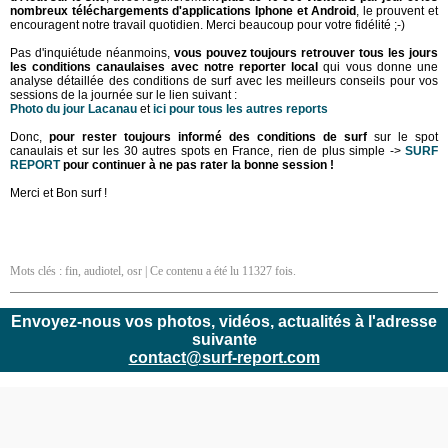
nombreux téléchargements d'applications Iphone et Android
, le prouvent et
encouragent notre travail quotidien. Merci beaucoup pour votre fidélité ;-)
Pas d'inquiétude néanmoins,
vous pouvez toujours retrouver tous les jours
les conditions canaulaises avec notre reporter local
qui vous donne une
analyse détaillée des conditions de surf avec les meilleurs conseils pour vos
sessions de la journée sur le lien suivant :
Photo du jour Lacanau
et
ici pour
tous les autres reports
Donc,
pour rester toujours informé des conditions de surf
sur le spot
canaulais et sur les 30 autres spots en France, rien de plus simple ->
SURF
REPORT
pour continuer à ne pas rater la bonne session !
Merci et Bon surf !
Mots clés :
fin
,
audiotel
,
osr
| Ce contenu a été lu 11327 fois.
Envoyez-nous vos photos, vidéos, actualités à l'adresse
suivante
contact@surf-report.com