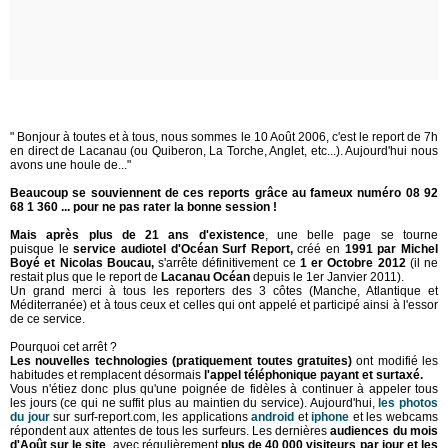
" Bonjour à toutes et à tous, nous sommes le 10 Août 2006, c'est le report de 7h
en direct de Lacanau (ou Quiberon, La Torche, Anglet, etc...). Aujourd'hui nous
avons une houle de..."
Beaucoup se souviennent de ces reports grâce au fameux numéro 08 92
68 1 360 ... pour ne pas rater la bonne session !
Mais après plus de 21 ans d'existence
, une belle page se tourne
puisque
le
service audiotel d'Océan Surf Report,
créé en
1991 par Michel
Boyé et Nicolas Boucau,
s'arrête définitivement ce
1 er Octobre 2012
(il ne
restait plus que le report de
Lacanau Océan
depuis le 1er Janvier 2011).
Un grand merci à tous les reporters des 3 côtes (Manche, Atlantique et
Méditerranée) et à tous ceux et celles qui ont appelé et participé ainsi à l'essor
de ce service.
Pourquoi cet arrêt ?
Les nouvelles technologies (pratiquement toutes gratuites)
ont modifié les
habitudes et remplacent désormais
l'appel téléphonique payant et surtaxé.
Vous n'étiez donc plus qu'une poignée de fidèles à continuer à appeler tous
les jours (ce qui ne suffit plus au maintien du service). Aujourd'hui,
les photos
du jour
sur surf-report.com, les applications
android
et
iphone
et les webcams
répondent aux attentes de tous les surfeurs. Les dernières
audiences du mois
d'Août sur le site
, avec régulièrement
plus de 40 000 visiteurs par jour et les