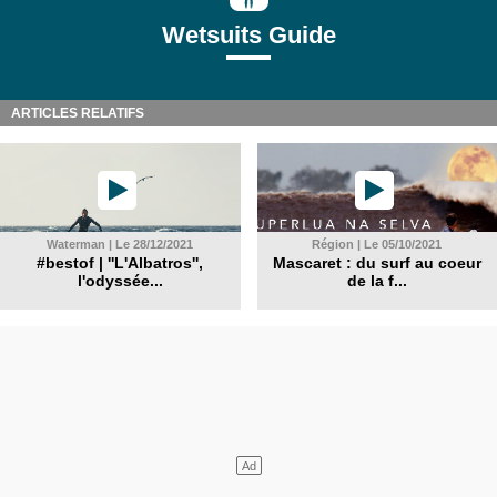
Wetsuits Guide
ARTICLES RELATIFS
Waterman | Le 28/12/2021
Région | Le 05/10/2021
#bestof | ''L'Albatros'',
Mascaret : du surf au coeur
l'odyssée...
de la f...