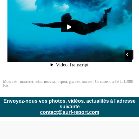
Mots clés :
mascaret
,
seine
,
nouveau
,
report
,
grandes
,
marees
| Ce contenu a été lu 15908
fois.
Envoyez-nous vos photos, vidéos, actualités à l'adresse
suivante
contact@surf-report.com