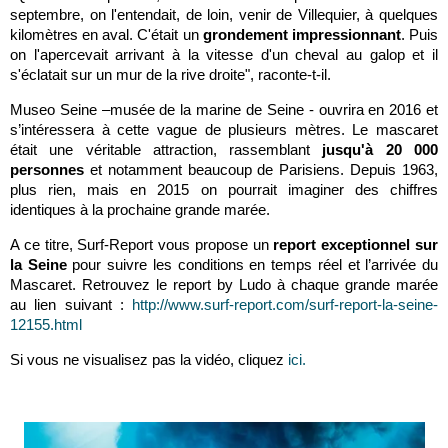
septembre, on l'entendait, de loin, venir de Villequier, à quelques
kilomètres en aval. C'était un
grondement impressionnant
. Puis
on l'apercevait arrivant à la vitesse d'un cheval au galop et il
s'éclatait sur un mur de la rive droite", raconte-t-il.
Museo Seine –musée de la marine de Seine - ouvrira en 2016 et
s’intéressera à cette vague de plusieurs mètres. Le mascaret
était une véritable attraction, rassemblant
jusqu'à 20 000
personnes
et notamment beaucoup de Parisiens. Depuis 1963,
plus rien, mais en 2015 on pourrait imaginer des chiffres
identiques à la prochaine grande marée.
A ce titre, Surf-Report vous propose un
report exceptionnel sur
la Seine
pour suivre les conditions en temps réel et l’arrivée du
Mascaret. Retrouvez le report by Ludo à chaque grande marée
au lien suivant :
http://www.surf-report.com/surf-report-la-seine-
12155.html
Si vous ne visualisez pas la vidéo, cliquez
ici.