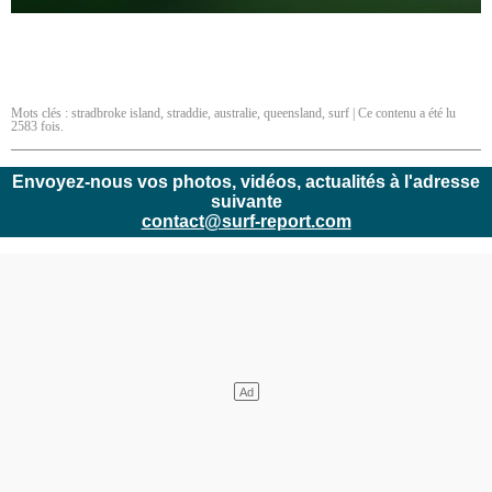
Mots clés :
stradbroke island
,
straddie
,
australie
,
queensland
,
surf
| Ce contenu a été lu
2583 fois.
Envoyez-nous vos photos, vidéos, actualités à l'adresse
suivante
contact@surf-report.com