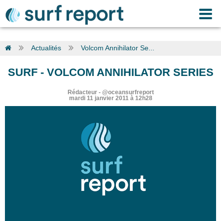
Actualités
Volcom Annihilator Se...
SURF
-
VOLCOM ANNIHILATOR SERIES
Rédacteur
-
@oceansurfreport
mardi 11 janvier 2011 à 12h28