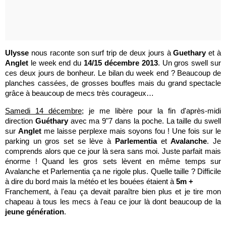
Ulysse
nous raconte son surf trip de deux jours à
Guethary
et à
Anglet
le week end du
14/15 décembre 2013
. Un gros swell sur
ces deux jours de bonheur. Le bilan du week end ? Beaucoup de
planches cassées, de grosses bouffes mais du grand spectacle
grâce à beaucoup de mecs très courageux…
Samedi 14 décembre;
je me libère pour la fin d'après-midi
direction
Guéthary
avec ma 9"7 dans la poche. La taille du swell
sur
Anglet
me laisse perplexe mais soyons fou ! Une fois sur le
parking un gros set se lève à
Parlementia
et
Avalanche
. Je
comprends alors que ce jour là sera sans moi. Juste parfait mais
énorme ! Quand les gros sets lèvent en même temps sur
Avalanche et Parlementia ça ne rigole plus. Quelle taille ? Difficile
à dire du bord mais la météo et les bouées étaient à
5m +
Franchement, à l'eau ça devait paraître bien plus et je tire mon
chapeau à tous les mecs à l'eau ce jour là dont beaucoup de la
jeune génération
.