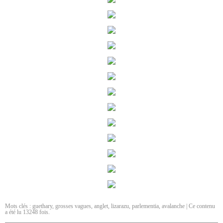
Mots clés :
guethary
,
grosses vagues
,
anglet
,
lizarazu
,
parlementia
,
avalanche
| Ce contenu
a été lu 13248 fois.