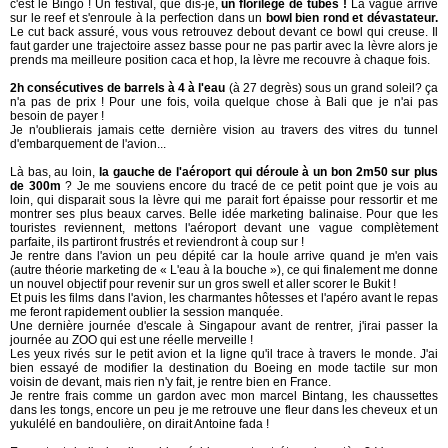
c'est le Bingo ! Un festival, que dis-je,
un florilège de tubes !
La vague arrive
sur le reef et s'enroule à la perfection dans un
bowl bien rond et dévastateur.
Le cut back assuré, vous vous retrouvez debout devant ce bowl qui creuse. Il
faut garder une trajectoire assez basse pour ne pas partir avec la lèvre alors je
prends ma meilleure position caca et hop, la lèvre me recouvre à chaque fois.
2h consécutives de barrels à 4 à l'eau
(à 27 degrès) sous un grand soleil? ça
n'a pas de prix ! Pour une fois, voila quelque chose à Bali que je n'ai pas
besoin de payer !
Je n'oublierais jamais cette dernière vision au travers des vitres du tunnel
d'embarquement de l'avion...
Là bas, au loin,
la gauche de l'aéroport qui déroule à un bon 2m50 sur plus
de 300m
? Je me souviens encore du tracé de ce petit point que je vois au
loin, qui disparait sous la lèvre qui me parait fort épaisse pour ressortir et me
montrer ses plus beaux carves. Belle idée marketing balinaise. Pour que les
touristes reviennent, mettons l'aéroport devant une vague complètement
parfaite, ils partiront frustrés et reviendront à coup sur !
Je rentre dans l'avion un peu dépité car la houle arrive quand je m'en vais
(autre théorie marketing de « L'eau à la bouche »), ce qui finalement me donne
un nouvel objectif pour revenir sur un gros swell et aller scorer le Bukit !
Et puis les films dans l'avion, les charmantes hôtesses et l'apéro avant le repas
me feront rapidement oublier la session manquée.
Une dernière journée d'escale à Singapour avant de rentrer, j'irai passer la
journée au ZOO qui est une réelle merveille !
Les yeux rivés sur le petit avion et la ligne qu'il trace à travers le monde. J'ai
bien essayé de modifier la destination du Boeing en mode tactile sur mon
voisin de devant, mais rien n'y fait, je rentre bien en France.
Je rentre frais comme un gardon avec mon marcel Bintang, les chaussettes
dans les tongs, encore un peu je me retrouve une fleur dans les cheveux et un
yukulélé en bandoulière, on dirait Antoine fada !