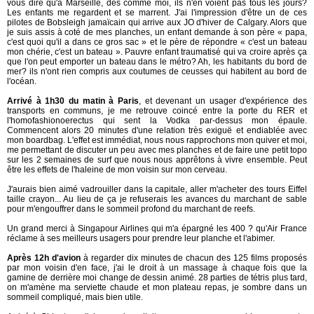
vous dire qu'à Marseille, des comme moi, ils n'en voient pas tous les jours?
Les enfants me regardent et se marrent. J'ai l'impression d'être un de ces
pilotes de Bobsleigh jamaïcain qui arrive aux JO d'hiver de Calgary. Alors que
je suis assis à coté de mes planches, un enfant demande à son père « papa,
c'est quoi qu'il a dans ce gros sac » et le père de répondre « c'est un bateau
mon chérie, c'est un bateau ». Pauvre enfant traumatisé qui va croire après ça
que l'on peut emporter un bateau dans le métro? Ah, les habitants du bord de
mer? ils n'ont rien compris aux coutumes de ceusses qui habitent au bord de
l'océan.
Arrivé à 1h30 du matin à Paris
, et devenant un usager d'expérience des
transports en communs, je me retrouve coincé entre la porte du RER et
l'homofashionoerectus qui sent la Vodka par-dessus mon épaule.
Commencent alors 20 minutes d'une relation très exiguë et endiablée avec
mon boardbag. L'effet est immédiat, nous nous rapprochons mon quiver et moi,
me permettant de discuter un peu avec mes planches et de faire une petit topo
sur les 2 semaines de surf que nous nous apprêtons à vivre ensemble. Peut
être les effets de l'haleine de mon voisin sur mon cerveau.
J'aurais bien aimé vadrouiller dans la capitale, aller m'acheter des tours Eiffel
taille crayon... Au lieu de ça je refuserais les avances du marchant de sable
pour m'engouffrer dans le sommeil profond du marchant de reefs.
Un grand merci à Singapour Airlines qui m'a épargné les 400 ? qu'Air France
réclame à ses meilleurs usagers pour prendre leur planche et l'abimer.
Après 12h d'avion
à regarder dix minutes de chacun des 125 films proposés
par mon voisin d'en face, j'ai le droit à un massage à chaque fois que la
gamine de derrière moi change de dessin animé. 28 parties de tétris plus tard,
on m'amène ma serviette chaude et mon plateau repas, je sombre dans un
sommeil compliqué, mais bien utile.