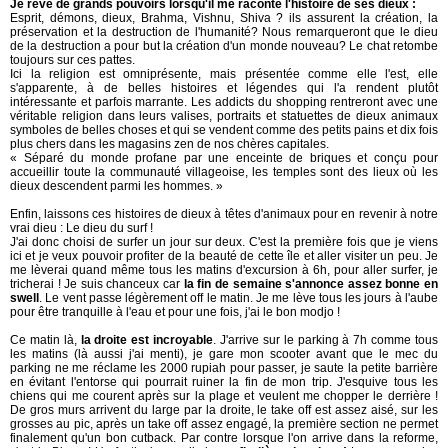
Je rêve de grands pouvoirs lorsqu'il me raconte l'histoire de ses dieux :
Esprit, démons, dieux, Brahma, Vishnu, Shiva ? ils assurent la création, la
préservation et la destruction de l'humanité? Nous remarqueront que le dieu
de la destruction a pour but la création d'un monde nouveau? Le chat retombe
toujours sur ces pattes.
Ici la religion est omniprésente, mais présentée comme elle l'est, elle
s'apparente, à de belles histoires et légendes qui l'a rendent plutôt
intéressante et parfois marrante. Les addicts du shopping rentreront avec une
véritable religion dans leurs valises, portraits et statuettes de dieux animaux
symboles de belles choses et qui se vendent comme des petits pains et dix fois
plus chers dans les magasins zen de nos chères capitales.
« Séparé du monde profane par une enceinte de briques et conçu pour
accueillir toute la communauté villageoise, les temples sont des lieux où les
dieux descendent parmi les hommes. »
Enfin, laissons ces histoires de dieux à têtes d'animaux pour en revenir à notre
vrai dieu : Le dieu du surf !
J'ai donc choisi de surfer un jour sur deux. C'est la première fois que je viens
ici et je veux pouvoir profiter de la beauté de cette île et aller visiter un peu. Je
me lèverai quand même tous les matins d'excursion à 6h, pour aller surfer, je
tricherai ! Je suis chanceux car
la fin de semaine s'annonce assez bonne en
swell
. Le vent passe légèrement off le matin. Je me lève tous les jours à l'aube
pour être tranquille à l'eau et pour une fois, j'ai le bon modjo !
Ce matin là,
la droite est incroyable
. J'arrive sur le parking à 7h comme tous
les matins (là aussi j'ai menti), je gare mon scooter avant que le mec du
parking ne me réclame les 2000 rupiah pour passer, je saute la petite barrière
en évitant l'entorse qui pourrait ruiner la fin de mon trip. J'esquive tous les
chiens qui me courent après sur la plage et veulent me chopper le derrière !
De gros murs arrivent du large par la droite, le take off est assez aisé, sur les
grosses au pic, après un take off assez engagé, la première section ne permet
finalement qu'un bon cutback. Par contre lorsque l'on arrive dans la reforme,