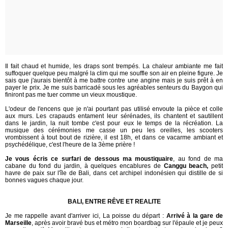
Il fait chaud et humide, les draps sont trempés. La chaleur ambiante me fait
suffoquer quelque peu malgré la clim qui me souffle son air en pleine figure. Je
sais que j'aurais bientôt à me battre contre une angine mais je suis prêt à en
payer le prix. Je me suis barricadé sous les agréables senteurs du Baygon qui
finiront pas me tuer comme un vieux moustique.
L'odeur de l'encens que je n'ai pourtant pas utilisé envoute la pièce et colle
aux murs. Les crapauds entament leur sérénades, ils chantent et sautillent
dans le jardin, la nuit tombe c'est pour eux le temps de la récréation. La
musique des cérémonies me casse un peu les oreilles, les scooters
vrombissent à tout bout de rizière, il est 18h, et dans ce vacarme ambiant et
psychédélique, c'est l'heure de la 3ème prière !
Je vous écris ce surfari de dessous ma moustiquaire
, au fond de ma
cabane du fond du jardin, à quelques encablures de
Canggu beach,
petit
havre de paix sur l'île de Bali, dans cet archipel indonésien qui distille de si
bonnes vagues chaque jour.
BALI, ENTRE RÊVE ET REALITE
Je me rappelle avant d'arriver ici, La poisse du départ :
Arrivé à la gare de
Marseille
, après avoir bravé bus et métro mon boardbag sur l'épaule et je peux