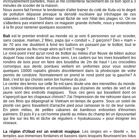
incroyablement parfaites, mais je me contenterai facilement de ce bon spot à 3
minutes de scooter de la maison.
Nous avons fait l'erreur le lendemain d'aller trainer du coté de Kuta où le degré
de pollution dépasse presque la densité nucléaire qui s'échappe de ces
satanées centrales ! Surfrider serait fâché de voir l'état des plages ici. On ne
s'attardera pas vraiment dans ce magasin grande échelle, nous y reviendrons
à la fin pour ramener quelques souvenirs.
Bali
est le premier endroit au monde où je vois 6 personnes sur un scooter,
sans casque, maman, 2 filles, papa qui « conduit », 2 garçons? Des « mam »
de 70 ans me doublent à fond les ballons en passant par le trottoir, tout le
monde passe au feu rouge alors qu'il est ? rouge ?
Le rond point n'est qu'un rond de trottoir au milieu d'un fleuve de béton autour
duquel l'eau coule dans les deux sens. Les castors sur les rives travaillent les
rondins de bois pour en faire des bouddha de 2m de haut ! Les crocodiles
corrompus aux dents pointues veillent en uniformes pour vous soutirer
quelques 10000 rupiahs glissés discrètement dans la photocopie de votre
permis de conduire. Normalement on prend le rond point par la gauche? A
Bali, c'est toi qui choisis selon ton humeur du jour.
Le centre des terres sur cette île est sans doute une des merveilles du monde.
Les rizières étincelantes et ensoleillées aux dizaines de sortes de vert et de
jaune sont des endroits magiques. Tous ces gens qui travaillent dont on
n'aperçoit que les chapeaux chinois? J'ai l'impression de me retrouver dans un
de ces films qui dépeignait le Vietnam en temps de guerre. Sous un soleil de
plomb ces gens travaillent d'arrache pied pour ramasser le riz de leur survie.
En plein milieu, de petites cabanes de bambous entourées d'énormes
palmiers. Et puis Il y a cet homme planté au milieu du champ tel un épouvantail
qui tire sur les fils et lâche de réguliers « hyukukuuuuu » pour éloigner les
oiseaux.
La région d'Ubud est un endroit magique
. Les singes en « liberté », les
temples aux immenses fontaines et bassins dans lesquels fleurissent les lotus