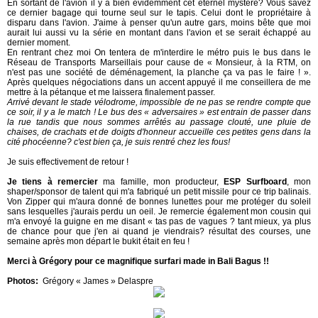
En sortant de l'avion il y a bien évidemment cet éternel mystère? Vous savez
ce dernier bagage qui tourne seul sur le tapis. Celui dont le propriétaire à
disparu dans l'avion. J'aime à penser qu'un autre gars, moins bête que moi
aurait lui aussi vu la série en montant dans l'avion et se serait échappé au
dernier moment.
En rentrant chez moi On tentera de m'interdire le métro puis le bus dans le
Réseau de Transports Marseillais pour cause de « Monsieur, à la RTM, on
n'est pas une société de déménagement, la planche ça va pas le faire ! ».
Après quelques négociations dans un accent appuyé il me conseillera de me
mettre à la pétanque et me laissera finalement passer.
Arrivé devant le stade vélodrome, impossible de ne pas se rendre compte que
ce soir, il y a le match ! Le bus des « adversaires » est entrain de passer dans
la rue tandis que nous sommes arrêtés au passage clouté, une pluie de
chaises, de crachats et de doigts d'honneur accueille ces petites gens dans la
cité phocéenne? c'est bien ça, je suis rentré chez les fous!
Je suis effectivement de retour !
Je tiens à remercier
ma famille, mon producteur,
ESP Surfboard
, mon
shaper/sponsor de talent qui m'a fabriqué un petit missile pour ce trip balinais.
Von Zipper qui m'aura donné de bonnes lunettes pour me protéger du soleil
sans lesquelles j'aurais perdu un oeil. Je remercie également mon cousin qui
m'a envoyé la guigne en me disant « tas pas de vagues ? tant mieux, ya plus
de chance pour que j'en ai quand je viendrais? résultat des courses,
une
semaine après mon départ le bukit était en feu !
Merci à Grégory pour ce magnifique surfari made in Bali Bagus !!
Photos:
Grégory « James » Delaspre