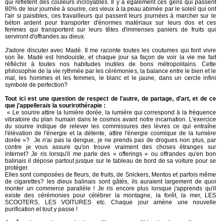
qui reflètent des couleurs incroyables. Il y a également ces gens qui passent
80% de leur journée à sourire, ces vieux à la peau abimée par le soleil qui ont
l'air si paisibles, ces travailleurs qui passent leurs journées à marcher sur le
béton ardent pour transporter d'énormes matériaux sur leurs dos et ces
femmes qui transportent sur leurs têtes d'immenses paniers de fruits qui
serviront d'offrandes au dieux.
J'adore discuter avec Madé. Il me raconte toutes les coutumes qui font vivre
son île. Madé est hindouiste, et chaque jour sa façon de voir la vie me fait
réfléchir à toutes nos habitudes inutiles de bons métropolitains. Cette
philosophie de la vie rythmée par les cérémonies, la balance entre le bien et le
mal, les hommes et les femmes, le blanc et le jaune, dans un cercle infini
symbole de perfection?
Tout ici est une question de respect de l'autre, de partage, d'art, et de ce
que j'appellerais la sourirothérapie :
« Le sourire attire la lumière dorée, la lumière qui correspond à la fréquence
vibratoire du plan humain dans le cosmos avant notre incarnation. L'exercice
du sourire indique de relever les commissures des lèvres ce qui entraîne
l'élévation de l'énergie et la détente, attire l'énergie cosmique de la lumière
dorée »? Je n'ai pas la dengue, je ne prends pas de drogues non plus, par
contre je vous assure qu'on trouve vraiment des choses étranges sur
internet? Je ris lorsqu'il me parle des « offerings » ou offrandes qu'en bon
balinais il dépose partout jusque sur le tableau de bord de sa voiture pour se
protéger.
Elles sont composées de fleurs, de fruits, de Snickers, Mentos et parfois même
de cigarettes? les dieux balinais sont gâtés, ils auraient largement de quoi
monter un commerce parallèle ! Je ris encore plus lorsque j'apprends qu'il
existe des cérémonies pour célébrer la montagne, la forêt, la mer, LES
SCOOTERS, LES VOITURES etc. Chaque jour amène une nouvelle
purification et tout y passe !