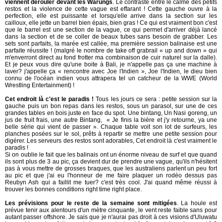
viennent dérouler devant les Warungs
. Le contraste entre le calme des petits
restos et la violence de cette vague est effarant ! Cette gauche ouvre à la
perfection, elle est puissante et lorsqu'elle arrive dans la section sur les
cailloux, elle jette un barrel bien épais, bien gras ! Ce qui est vraiment bon c'est
que le barrel est une section de la vague, ce qui permet d'arriver déjà lancé
dans la section et de se coller de beaux tubes sans besoin de grabber. Les
sets sont parfaits, la marée est callée, ma première session balinaise est une
parfaite réussite ! (malgré le nombre de take off grabrail « up and down » qui
m'enverront direct au fond frotter ma combinaison de cuir naturel sur la dalle).
Et je peux vous dire qu'une boite à Bali, je n'appelle pas ça une machine à
laver? j'appelle ça « rencontre avec Joe l'Indien », Joe l'Indien, le dieu bien
connu de l'océan indien vous attrapera tel un catcheur de la WWE (World
Wrestling Entertainment) !
Cet endroit là c'est le paradis !
Tous les jours ce sera : petite session sur la
gauche puis un bon repas dans les restos, sous un parasol, sur une de ces
grandes tables en bois juste en face du spot. Une bintang, Un Nasi goreng, un
jus de fruit frais, une autre Bintang, « Je finis la bière et j'y retourne, ya une
belle série qui vient de passer ». Chaque table voit son lot de surfeurs, les
planches posées sur le sol, prêts à repartir se mettre une petite session pour
digérer. Les serveurs des restos sont adorables, Cet endroit là c'est vraiment le
paradis !
Si on oublie le fait que les balinais ont un énorme niveau de surf et que quand
ils sont plus de 3 au pic, ça devient dur de prendre une vague, qu'ils n'hésitent
pas à vous mettre de grosses braques, que les australiens parlent un peu fort
au pic et que j'ai eu l'honneur de me faire plaquer un rodéo dessus pas
Reubyn Ash qui a faillit me tuer? c'est très cool. J'ai quand même réussi à
trouver les bonnes conditions right time right place.
Les prévisions pour le reste de la semaine sont mitigées
. La houle est
prévue tenir aux alentours d'un mètre cinquante, le vent reste faible sans pour
autant passer offshore. Je sais que je n'aurai pas droit à ces visions d'Uluwatu