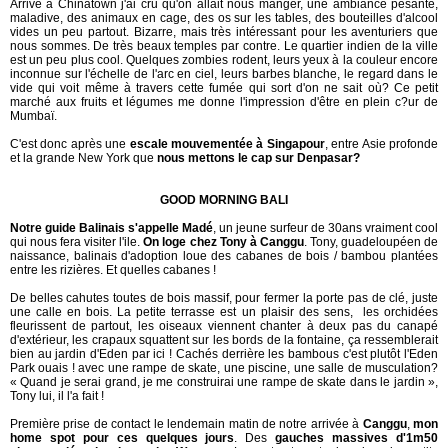
Arrivé à Chinatown j'ai cru qu'on allait nous manger, une ambiance pesante,
maladive, des animaux en cage, des os sur les tables, des bouteilles d'alcool
vides un peu partout. Bizarre, mais très intéressant pour les aventuriers que
nous sommes. De très beaux temples par contre. Le quartier indien de la ville
est un peu plus cool. Quelques zombies rodent, leurs yeux à la couleur encore
inconnue sur l'échelle de l'arc en ciel, leurs barbes blanche, le regard dans le
vide qui voit même à travers cette fumée qui sort d'on ne sait où? Ce petit
marché aux fruits et légumes me donne l'impression d'être en plein c?ur de
Mumbaï.
C'est donc après une
escale mouvementée à Singapour
, entre Asie profonde
et la grande New York que
nous mettons le cap sur Denpasar?
GOOD MORNING BALI
Notre guide Balinais s'appelle Madé
, un jeune surfeur de 30ans vraiment cool
qui nous fera visiter l'ile.
On loge chez Tony à Canggu
. Tony, guadeloupéen de
naissance, balinais d'adoption loue des cabanes de bois / bambou plantées
entre les rizières. Et quelles cabanes !
De belles cahutes toutes de bois massif, pour fermer la porte pas de clé, juste
une calle en bois. La petite terrasse est un plaisir des sens, les orchidées
fleurissent de partout, les oiseaux viennent chanter à deux pas du canapé
d'extérieur, les crapaux squattent sur les bords de la fontaine, ça ressemblerait
bien au jardin d'Eden par ici ! Cachés derrière les bambous c'est plutôt l'Eden
Park ouais ! avec une rampe de skate, une piscine, une salle de musculation?
« Quand je serai grand, je me construirai une rampe de skate dans le jardin »,
Tony lui, il l'a fait !
Première prise de contact le lendemain matin de notre arrivée à
Canggu
,
mon
home spot pour ces quelques jours
. Des
gauches massives d'1m50