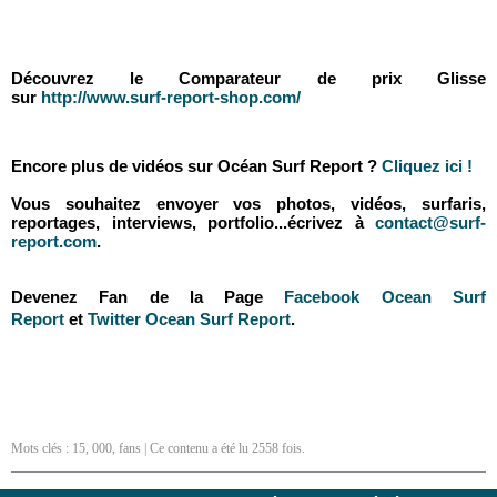
Découvrez le Comparateur de prix Glisse
sur
http://www.surf-report-shop.com/
Encore plus de vidéos sur Océan Surf Report ?
Cliquez ici !
Vous souhaitez envoyer vos photos, vidéos, surfaris,
reportages, interviews, portfolio...écrivez à
contact@surf-
report.com
.
Devenez Fan de la Page
Facebook Ocean Surf
Report
et
Twitter Ocean Surf Report
.
Mots clés :
15
,
000
,
fans
| Ce contenu a été lu 2558 fois.