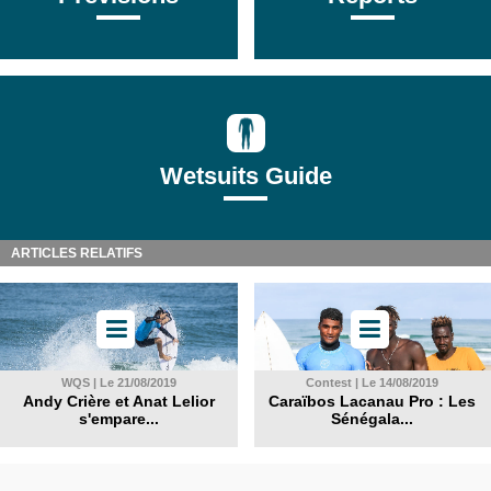
Wetsuits Guide
ARTICLES RELATIFS
WQS | Le 21/08/2019
Contest | Le 14/08/2019
Andy Crière et Anat Lelior
Caraïbos Lacanau Pro : Les
s'empare...
Sénégala...