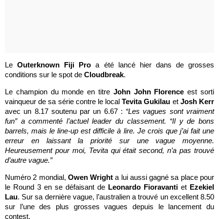
Le
Outerknown Fiji Pro
a été lancé hier dans de grosses
conditions sur le spot de
Cloudbreak
.
Le champion du monde en titre
John John Florence
est sorti
vainqueur de sa série contre le local
Tevita Gukilau
et
Josh Kerr
avec un 8.17 soutenu par un 6.67 :
“Les vagues sont vraiment
fun” a commenté l’actuel leader du classement. “Il y de bons
barrels, mais le line-up est difficile à lire. Je crois que j’ai fait une
erreur en laissant la priorité sur une vague moyenne.
Heureusement pour moi, Tevita qui était second, n’a pas trouvé
d’autre vague.”
Numéro 2 mondial,
Owen Wright
a lui aussi gagné sa place pour
le Round 3 en se défaisant de
Leonardo Fioravanti
et
Ezekiel
Lau
. Sur sa dernière vague, l’australien a trouvé un excellent 8.50
sur l’une des plus grosses vagues depuis le lancement du
contest.