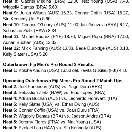
Heat 8:
Gabriel Medina (BRA) 12.00, Nat Young (USA) 7.43,
Wiggolly Dantas (BRA) 5.63
Heat 9:
Julian Wilson (AUS) 16.33, Conner Coffin (USA) 15.27,
Stu Kennedy (AUS) 8.90
Heat 10:
Connor O’Leary (AUS) 11.00, Ian Gouveia (BRA) 9.27,
Sebastian Zietz (HAW) 8.34
Heat 11:
Michel Bourez (PYF) 18.70, Miguel Pupo (BRA) 17.50,
Adrian Buchan (AUS) 12.33
Heat 12:
Mick Fanning (AUS) 13.93, Bede Durbidge (AUS) 9.13,
Kelly Slater (USA) 5.20
Outerknown Fiji Men’s Pro Round 2 Results:
Heat 1:
Kolohe Andino (USA) 13.50 def. Tevita Gukilau (FJI) 4.16
Upcoming Outerknown Fiji Men’s Pro Round 2 Match-Ups:
Heat 2:
Joel Parkinson (AUS) vs. Yago Dora (BRA)
Heat 3:
Sebastian Zietz (HAW) vs. Bino Lopes (BRA)
Heat 4:
Adrian Buchan (AUS) vs. Leonardo Fioravanti (ITA)
Heat 5:
Kelly Slater (USA) vs. Ethan Ewing (AUS)
Heat 6:
Conner Coffin (USA) vs. Joan Duru (FRA)
Heat 7:
Wiggolly Dantas (BRA) vs. Jadson Andre (BRA)
Heat 8:
Jeremy Flores (FRA) vs. Nat Young (USA)
Heat 9:
Ezekiel Lau (HAW) vs. Stu Kennedy (AUS)