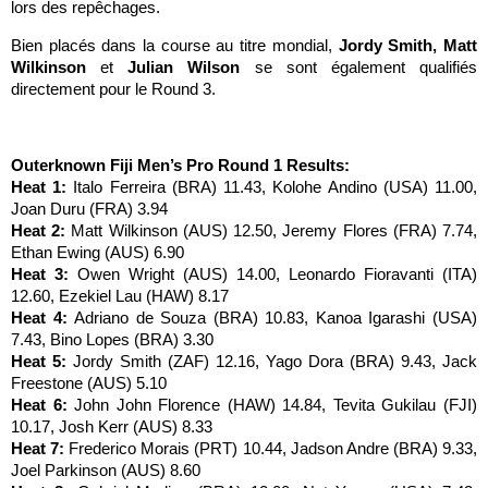
lors des repêchages.
Bien placés dans la course au titre mondial,
Jordy Smith,
Matt
Wilkinson
et
Julian Wilson
se sont également qualifiés
directement pour le Round 3.
Outerknown Fiji Men’s Pro Round 1 Results:
Heat 1:
Italo Ferreira (BRA) 11.43, Kolohe Andino (USA) 11.00,
Joan Duru (FRA) 3.94
Heat 2:
Matt Wilkinson (AUS) 12.50, Jeremy Flores (FRA) 7.74,
Ethan Ewing (AUS) 6.90
Heat 3:
Owen Wright (AUS) 14.00, Leonardo Fioravanti (ITA)
12.60, Ezekiel Lau (HAW) 8.17
Heat 4:
Adriano de Souza (BRA) 10.83, Kanoa Igarashi (USA)
7.43, Bino Lopes (BRA) 3.30
Heat 5:
Jordy Smith (ZAF) 12.16, Yago Dora (BRA) 9.43, Jack
Freestone (AUS) 5.10
Heat 6:
John John Florence (HAW) 14.84, Tevita Gukilau (FJI)
10.17, Josh Kerr (AUS) 8.33
Heat 7:
Frederico Morais (PRT) 10.44, Jadson Andre (BRA) 9.33,
Joel Parkinson (AUS) 8.60