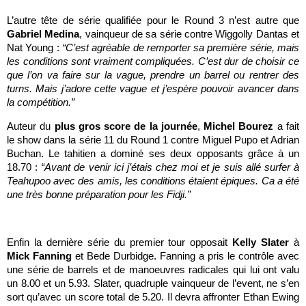
L’autre tête de série qualifiée pour le Round 3 n’est autre que
Gabriel Medina
, vainqueur de sa série contre Wiggolly Dantas et
Nat Young :
“C’est agréable de remporter sa première série, mais
les conditions sont vraiment compliquées. C’est dur de choisir ce
que l’on va faire sur la vague, prendre un barrel ou rentrer des
turns. Mais j’adore cette vague et j’espère pouvoir avancer dans
la compétition.”
Auteur du
plus gros score de la journée
,
Michel Bourez
a fait
le show dans la série 11 du Round 1 contre Miguel Pupo et Adrian
Buchan. Le tahitien a dominé ses deux opposants grâce à un
18.70 :
“Avant de venir ici j’étais chez moi et je suis allé surfer à
Teahupoo avec des amis, les conditions étaient épiques. Ca a été
une très bonne préparation pour les Fidji.”
Enfin la dernière série du premier tour opposait
Kelly Slater
à
Mick Fanning
et Bede Durbidge. Fanning a pris le contrôle avec
une série de barrels et de manoeuvres radicales qui lui ont valu
un 8.00 et un 5.93. Slater, quadruple vainqueur de l’event, ne s’en
sort qu’avec un score total de 5.20. Il devra affronter Ethan Ewing