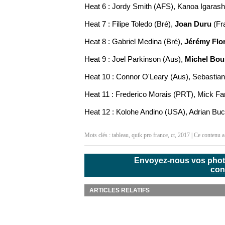
Heat 6 : Jordy Smith (AFS), Kanoa Igarash
Heat 7 : Filipe Toledo (Bré),
Joan Duru
(Fra
Heat 8 : Gabriel Medina (Bré),
Jérémy Flo
Heat 9 : Joel Parkinson (Aus),
Michel Bou
Heat 10 : Connor O'Leary (Aus), Sebastian
Heat 11 : Frederico Morais (PRT), Mick Fa
Heat 12 : Kolohe Andino (USA), Adrian Bu
Mots clés :
tableau
,
quik pro france
,
ct
,
2017
| Ce contenu a 
Envoyez-nous vos photos
con
ARTICLES RELATIFS