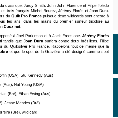
u classique. Jordy Smith, John John Florence et Filipe Toledo
 les trois français Michel Bourez, Jérémy Florès et Joan Duru.
lors du
Quik Pro France
puisque deux wildcards sont encore à
, tous les ans, dans les mains du premier surfeur tricolore au
n Couzinet
.
pposé à Joel Parkinson et à Jack Freestone.
Jérémy Florès
ti tandis que
Joan Duru
surfera contre deux brésiliens, Filipe
our du Quiksilver Pro France. Rappelons tout de même que la
tobre
et que le spot de la Gravière a été désigné comme spot
offin (USA), Stu Kennedy (Aus)
e (Aus), Nat Young (USA)
ntas (Bré), Ethan Ewing (Aus)
Bré), Jesse Mendes (Bré)
rreira (Bré), wild card