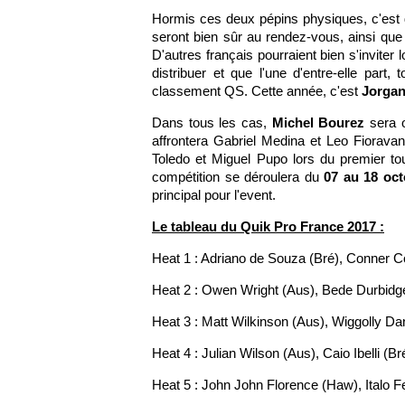
Hormis ces deux pépins physiques, c'est d
seront bien sûr au rendez-vous, ainsi que
D'autres français pourraient bien s'inviter 
distribuer et que l'une d'entre-elle part
classement QS. Cette année, c'est
Jorgan
Dans tous les cas,
Michel Bourez
sera o
affrontera Gabriel Medina et Leo Fioravan
Toledo et Miguel Pupo lors du premier t
compétition se déroulera du
07 au 18 oc
principal pour l'event.
Le tableau du Quik Pro France 2017 :
Heat 1 : Adriano de Souza (Bré), Conner C
Heat 2 : Owen Wright (Aus), Bede Durbidg
Heat 3 : Matt Wilkinson (Aus), Wiggolly Da
Heat 4 : Julian Wilson (Aus), Caio Ibelli (
Heat 5 : John John Florence (Haw), Italo Fe