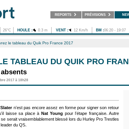
REPORTS
PRÉVISIONS
NE
26°C
HOULE :
0.3 m
VENT :
12 Km/h
BM :
06:20 - 19:07
rez le tableau du Quik Pro France 2017
E TABLEAU DU QUIK PRO FRAN
r absents
bre 2017 à 18h28
 Slater
n'est pas encore assez en forme pour signer son retour
'il laisse sa place à
Nat
Young
pour l'étape française. Autre
n se serait vraisemblablement blessé lors du Hurley Pro Trestles
, leader du QS.