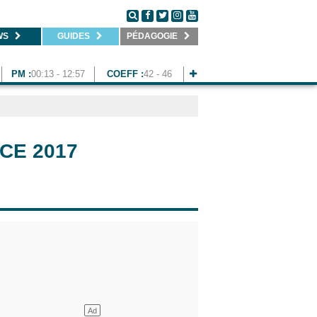
WS
GUIDES
PÉDAGOGIE
PM :
00:13 - 12:57
COEFF :
42 - 46
CE 2017