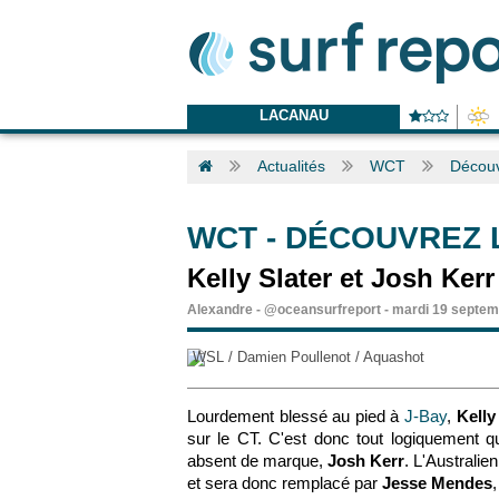
LACANAU
Actualités
WCT
Découv
WCT
-
DÉCOUVREZ L
Kelly Slater et Josh Ker
Alexandre
-
@oceansurfreport
-
mardi 19 septem
WSL / Damien Poullenot / Aquashot
Lourdement blessé au pied à
J-Bay
,
Kelly
sur le CT. C'est donc tout logiquement qu
absent de marque,
Josh Kerr
. L'Australie
et sera donc remplacé par
Jesse
Mendes