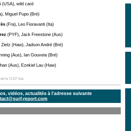
i (USA), wild card
), Miguel Pupo (Bré)
rès
(Fra), Leo Fioravanti (Ita)
rez
(PYF), Jack Freestone (Aus)
 Zietz (Haw), Jadson André (Bré)
nning (Aus), Ian Gouveia (Bré)
chan (Aus), Ezekiel Lau (Haw)
été lu 11327 fois.
, vidéos, actualités à l'adresse suivante
tact@surf-report.com