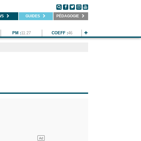
WS
GUIDES
PÉDAGOGIE
PM :
11:27
COEFF :
46