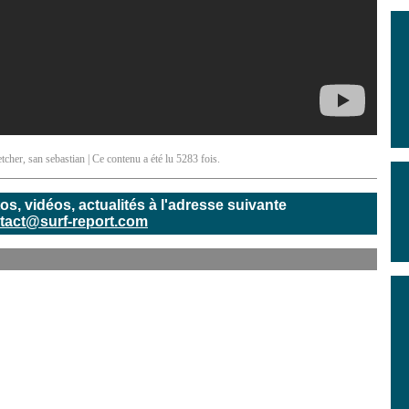
etcher
,
san sebastian
| Ce contenu a été lu 5283 fois.
, vidéos, actualités à l'adresse suivante
tact@surf-report.com