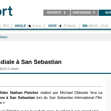
REPORTS
PRÉVISIONS
NE
29°C
HOULE :
0.4 m
VENT :
22 Km/h
BM :
05:03 - 17:41
Water
diale à San Sebastian
 2015 à 14h44
ider Nathan Fletcher
réalisé par Michael Oblowitz fera sa
bre à San Sebastian
lors du
San Sebastian International Film
a »