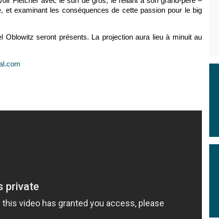
voir Fletcher avec le surf de gros, le reliant à son grand-père –
e, et examinant les conséquences de cette passion pour le big
 Oblowitz seront présents. La projection aura lieu à minuit au
al.com