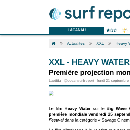
LACANAU
Actualités
XXL
Heavy 
XXL
-
HEAVY WATER
Première projection mon
Laetitia
-
@oceansurfreport
-
lundi 21 septembre
Le film
Heavy Water
sur le
Big Wave R
première mondiale vendredi 25 septem
Festival
dans la catégorie « Savage Cinem