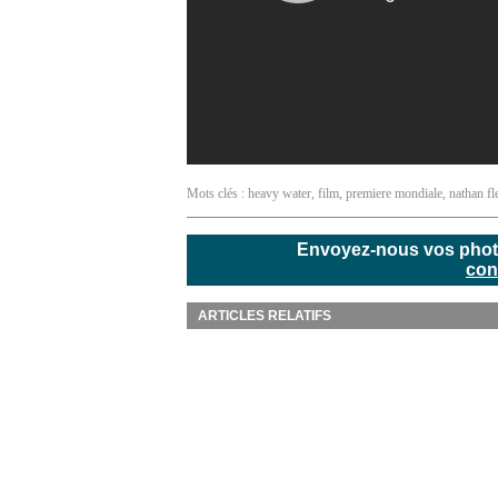
Mots clés :
heavy water
,
film
,
premiere mondiale
,
nathan fl
Envoyez-nous vos photos
con
ARTICLES RELATIFS