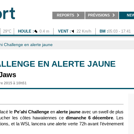
REPORTS
PRÉVISIONS
NE
29°C
HOULE :
0.4 m
VENT :
22 Km/h
BM :
05:03 - 17:41
hi Challenge en alerte jaune
HALLENGE EN ALERTE JAUNE
 Jaws
re 2015 à 10h51
lacé le
Pe’ahi Challenge
en
alerte jaune
avec un swell de plus
oucher les côtes hawaiiennes ce
dimanche 6 décembre
. Les
itions, et la WSL lancera une alerte verte 72h avant l’évènement