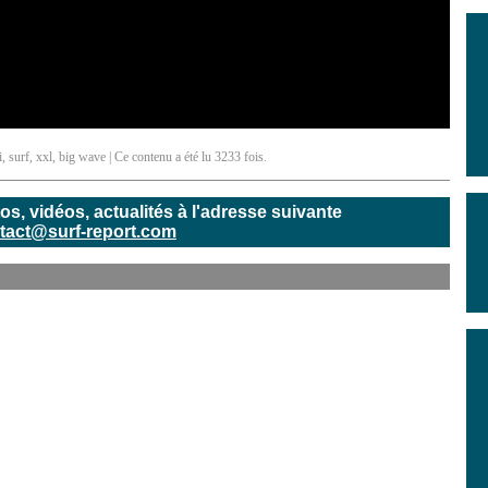
i
,
surf
,
xxl
,
big wave
| Ce contenu a été lu 3233 fois.
, vidéos, actualités à l'adresse suivante
tact@surf-report.com