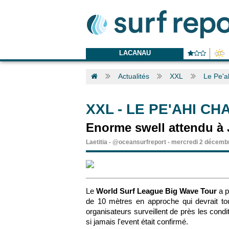
LACANAU
Actualités
XXL
Le Pe'a
XXL
-
LE PE'AHI C
Enorme swell attendu à
Laetitia
-
@oceansurfreport
-
mercredi 2 décemb
Le
World Surf League Big Wave Tour
a p
de 10 mètres en approche qui devrait t
organisateurs surveillent de près les cond
si jamais l'event était confirmé.