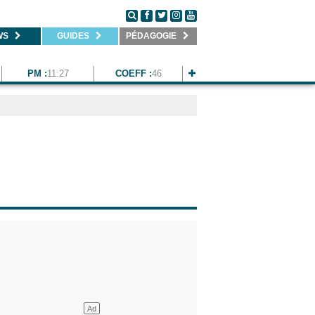
WS
GUIDES
PÉDAGOGIE
PM :
11:27
COEFF :
46