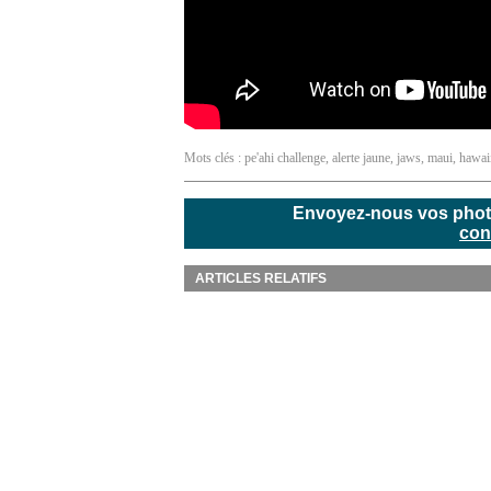
Mots clés :
pe'ahi challenge
,
alerte jaune
,
jaws
,
maui
,
hawai
Envoyez-nous vos photos
con
ARTICLES RELATIFS