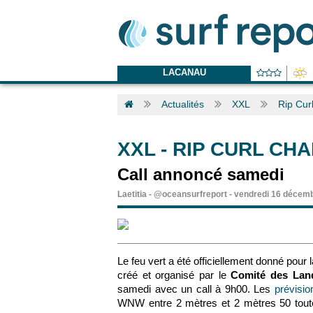
LACANAU
Actualités
XXL
Rip Cur
XXL
-
RIP CURL CH
Call annoncé samedi
Laetitia
-
@oceansurfreport
-
vendredi 16 décemb
Le feu vert a été officiellement donné pour 
créé et organisé par le
Comité des Lan
samedi avec un call à 9h00. Les
prévisi
WNW entre 2 mètres et 2 mètres 50 toute 