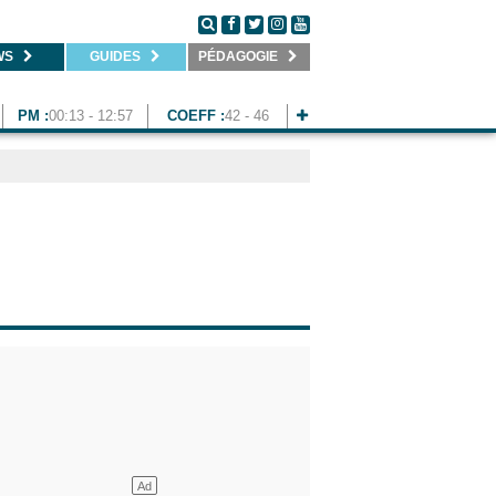
WS
GUIDES
PÉDAGOGIE
PM :
00:13 - 12:57
COEFF :
42 - 46