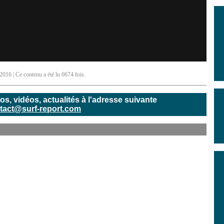
 2016
| Ce contenu a été lu 6674 fois.
, vidéos, actualités à l'adresse suivante
tact@surf-report.com