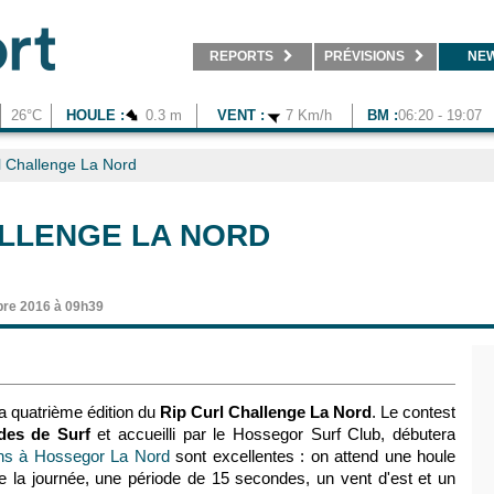
REPORTS
PRÉVISIONS
NE
26°C
HOULE :
0.3 m
VENT :
7 Km/h
BM :
06:20 - 19:07
l Challenge La Nord
ALLENGE LA NORD
re 2016 à 09h39
la quatrième édition du
Rip Curl Challenge La Nord
. Le contest
des de Surf
et accueilli par le Hossegor Surf Club, débutera
ons à Hossegor La Nord
sont excellentes : on attend une houle
la journée, une période de 15 secondes, un vent d'est et un