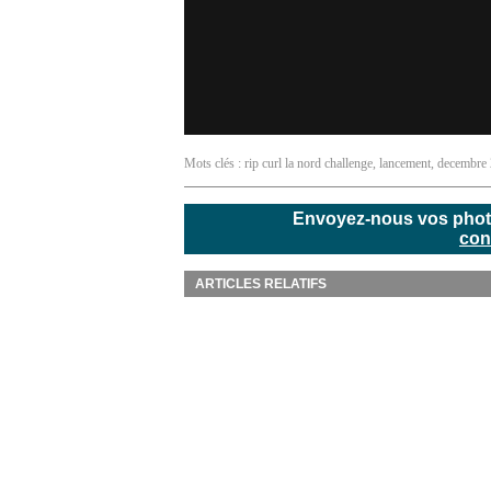
Mots clés :
rip curl la nord challenge
,
lancement
,
decembre
Envoyez-nous vos photos
con
ARTICLES RELATIFS