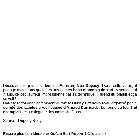
Découvrez le jeune surfeur de
Mimizan
,
Noa Dupouy
. Dans cette vidéo, il
partage avec nous quelques uns de
ses bons moments de surf
. À seulement
7 ans
, ce petit surfeur impressionne par sa technique.
il prend du plaisir
et ça
se voit !
Nous le retrouvons notamment durant le
Hurley Pitchoun'Tour
, organisé par le
comité des Landes
avec
l'équipe d'Arnaud Darrigade.
Le jeune surfeur finit
champion
de la catégorie des moins de 8 ans...
Source : Dupouy Rudy
Encore plus de vidéos sur Océan Surf Report ?
Cliquez ici !