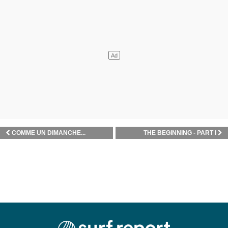
COMME UN DIMANCHE...
THE BEGINNING - PART I
GÉRER MES SPOTS FAVORIS