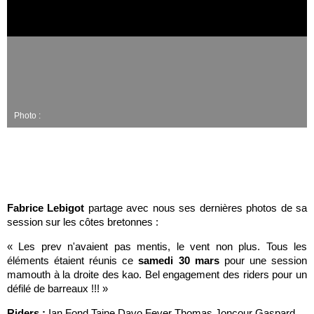
Photo :
Fabrice Lebigot
partage avec nous ses dernières photos de sa
session sur les côtes bretonnes :
« Les prev n'avaient pas mentis, le vent non plus. Tous les
éléments étaient réunis ce
samedi 30 mars
pour une session
mamouth à la droite des kao. Bel engagement des riders pour un
défilé de barreaux !!! »
Riders :
Ian Fond Taine Davo Fever Thomas Joncour Gaspard