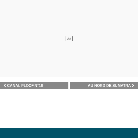
CANAL PLOOF N°10
AU NORD DE SUMATRA
GÉRER MES SPOTS FAVORIS