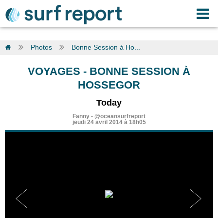
Photos
Bonne Session à Ho...
VOYAGES
- BONNE SESSION À
HOSSEGOR
Today
Fanny -
@oceansurfreport
jeudi 24 avril 2014 à 18h05