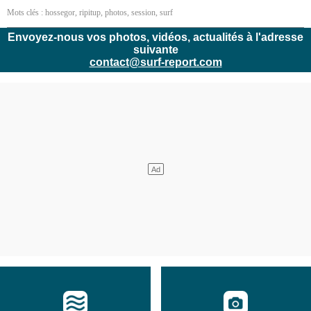
Mots clés :
hossegor
,
ripitup
,
photos
,
session
,
surf
Envoyez-nous vos photos, vidéos, actualités à l'adresse
suivante
contact@surf-report.com