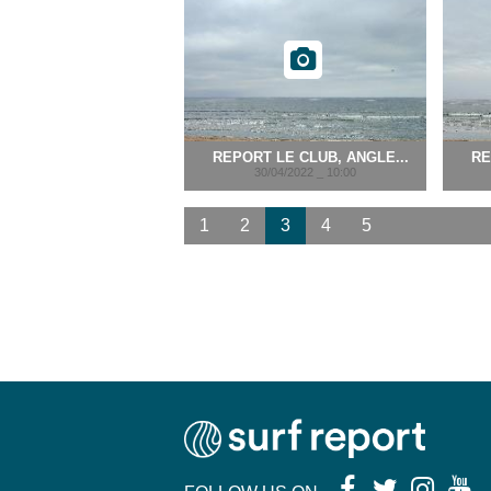
REPORT LE CLUB, ANGLE...
RE
30/04/2022 _ 10:00
1
2
3
4
5