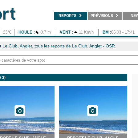
REPORTS
PRÉVISIONS
NE
23°C
HOULE :
0.7 m
VENT :
11 Km/h
BM :
05:03 - 17:41
 Le Club, Anglet, tous les reports de Le Club, Anglet - OSR
 3)