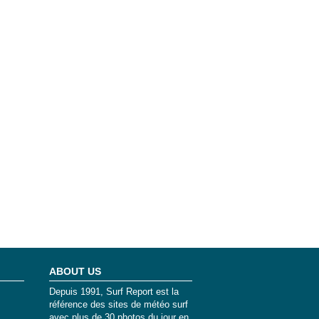
ABOUT US
Depuis 1991, Surf Report est la
référence des sites de météo surf
avec plus de 30 photos du jour en