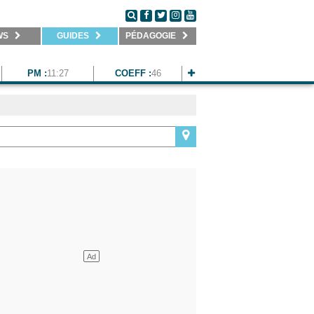
WS
GUIDES
PÉDAGOGIE
PM :
11:27
COEFF :
46