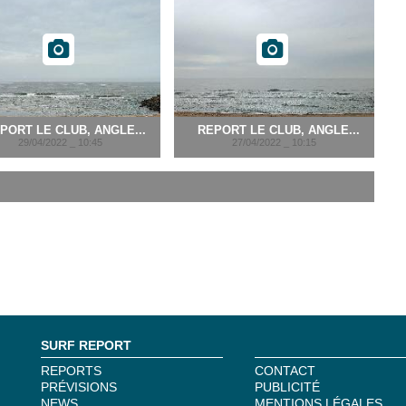
PORT LE CLUB, ANGLE...
REPORT LE CLUB, ANGLE...
29/04/2022 _ 10:45
27/04/2022 _ 10:15
SURF REPORT
REPORTS
CONTACT
PRÉVISIONS
PUBLICITÉ
NEWS
MENTIONS LÉGALES