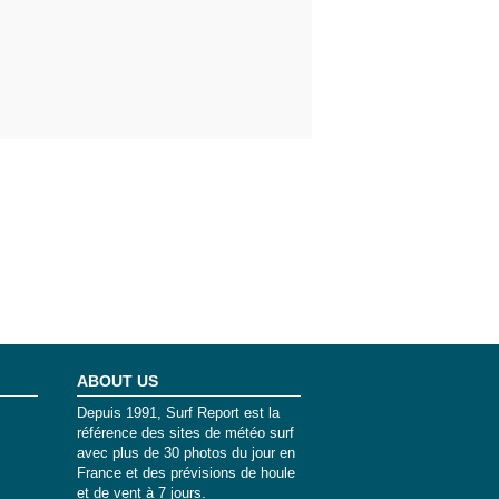
ABOUT US
Depuis 1991, Surf Report est la
référence des sites de météo surf
avec plus de 30 photos du jour en
France et des prévisions de houle
et de vent à 7 jours.