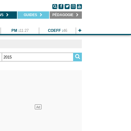
WS
GUIDES
PÉDAGOGIE
PM :
11:27
COEFF :
46