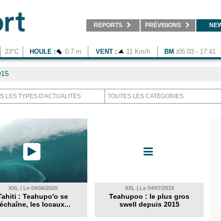
REPORTS
PRÉVISIONS
NE
23°C
HOULE :
0.7 m
VENT :
11 Km/h
BM :
05:03 - 17:41
015
XXL | Le 04/06/2020
XXL | Le 04/07/2018
Tahiti : Teahupo'o se
Teahupoo : le plus gros
échaîne, les locaux...
swell depuis 2015