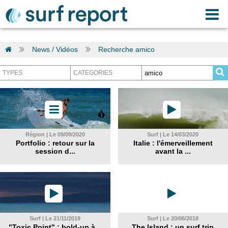
News / Vidéos
Recherche amico
Région | Le 09/09/2020
Surf | Le 14/03/2020
Portfolio : retour sur la
Italie : l'émerveillement
session d...
avant la ...
Surf | Le 21/11/2019
Surf | Le 20/06/2018
"Toxic Point" : hold-up à...
The Island : un surf trip