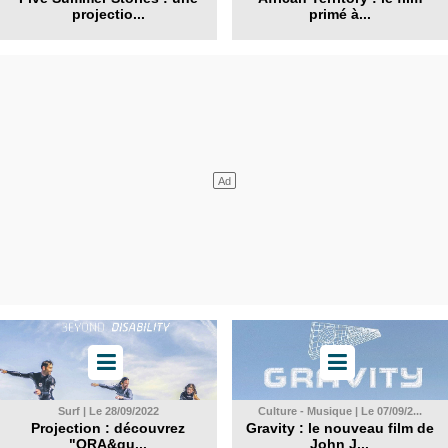
projectio...
primé à...
Surf | Le 28/09/2022
Culture - Musique | Le 07/09/2...
Projection : découvrez
Gravity : le nouveau film de
"ORA&qu...
John J...