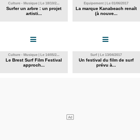
Culture - Musique | Le 18/10/2...
Equipement | Le 01/06/2017
Surfer un arbre : un projet
La marque Kanabeach renaît
artisti...
(à nouve...
Culture - Musique | Le 14/05/2...
Surf | Le 13/04/2017
Le Brest Surf Film Festival
Un festival du film de surf
approch...
prévu à...