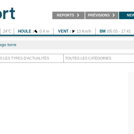
REPORTS
PRÉVISIONS
NE
24°C
HOULE :
0.4 m
VENT :
13 Km/h
BM :
05:03 - 17:41
ego torre