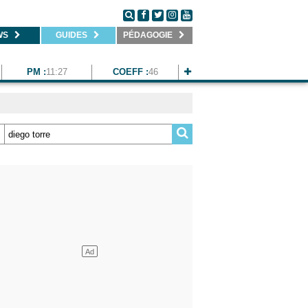
WS
GUIDES
PÉDAGOGIE
PM :
11:27
COEFF :
46