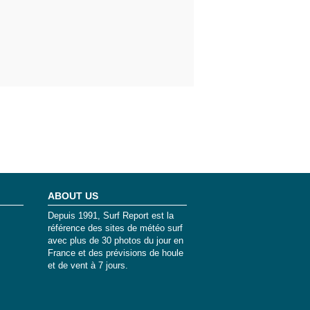
ABOUT US
Depuis 1991, Surf Report est la
référence des sites de météo surf
avec plus de 30 photos du jour en
France et des prévisions de houle
et de vent à 7 jours.