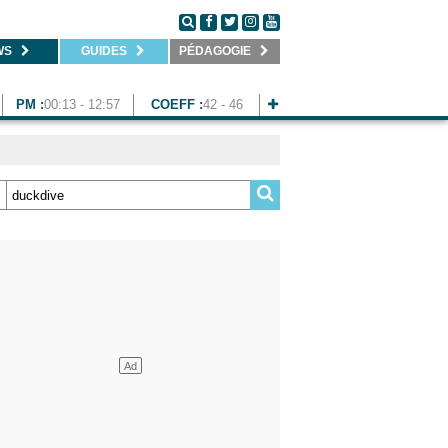
WS
GUIDES
PÉDAGOGIE
PM :
00:13 - 12:57
COEFF :
42 - 46