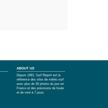
ABOUT US
Depuis 1991, Surf Report est la
référence des sites de météo surf
avec plus de 30 photos du jour en
France et des prévisions de houle
et de vent à 7 jours.