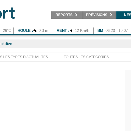
REPORTS
PRÉVISIONS
NE
26°C
HOULE :
0.3 m
VENT :
12 Km/h
BM :
06:20 - 19:07
ckdive