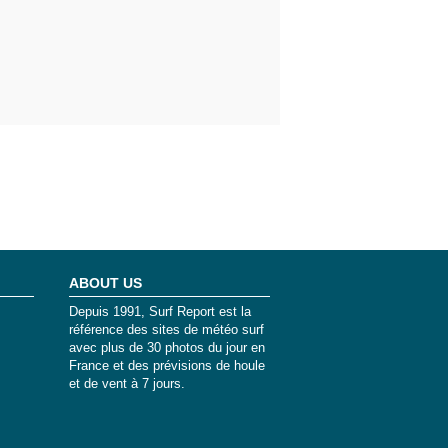
ABOUT US
Depuis 1991, Surf Report est la
référence des sites de météo surf
avec plus de 30 photos du jour en
France et des prévisions de houle
et de vent à 7 jours.