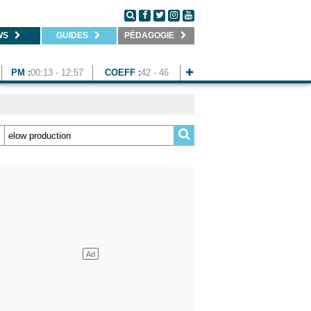
WS
GUIDES
PÉDAGOGIE
PM :
00:13 - 12:57
COEFF :
42 - 46