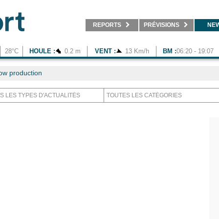
REPORTS
PRÉVISIONS
NE
28°C
HOULE :
0.2 m
VENT :
13 Km/h
BM :
06:20 - 19:07
ow production