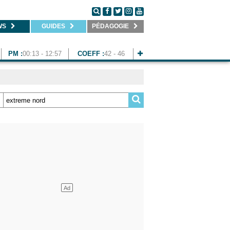
WS
GUIDES
PÉDAGOGIE
PM :
00:13 - 12:57
COEFF :
42 - 46