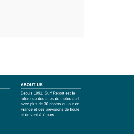
ABOUT US
Depuis 1991, Surf Report est la
référence des sites de météo surf
avec plus de 30 photos du jour en
France et des prévisions de houle
et de vent à 7 jours.