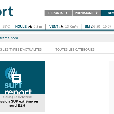
REPORTS
PRÉVISIONS
NE
28°C
HOULE :
0.2 m
VENT :
13 Km/h
BM :
06:20 - 19:07
treme nord
Autres | Le 15/12/2009
ssion SUP extrême en
nord BZH