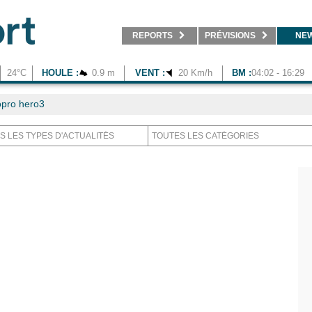
REPORTS
PRÉVISIONS
NE
24°C
HOULE :
0.9 m
VENT :
20 Km/h
BM :
04:02 - 16:29
pro hero3