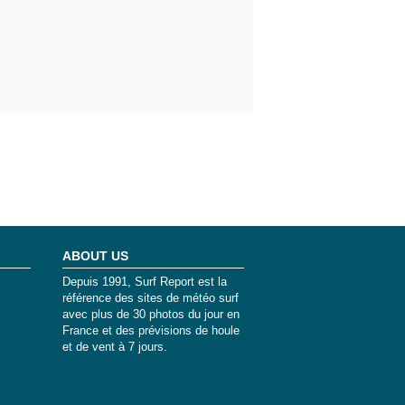
ABOUT US
Depuis 1991, Surf Report est la
référence des sites de météo surf
avec plus de 30 photos du jour en
France et des prévisions de houle
et de vent à 7 jours.