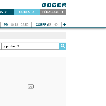
WS
GUIDES
PÉDAGOGIE
PM :
10:18 - 22:50
COEFF :
53 - 49