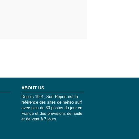
ABOUT US
Depuis 1991, Surf Report est la
référence des sites de météo surf
avec plus de 30 photos du jour en
France et des prévisions de houle
et de vent à 7 jours.