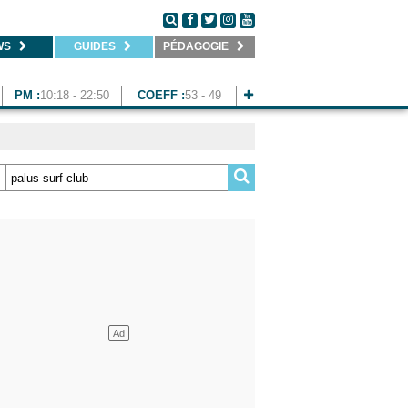
WS
GUIDES
PÉDAGOGIE
PM :
10:18 - 22:50
COEFF :
53 - 49