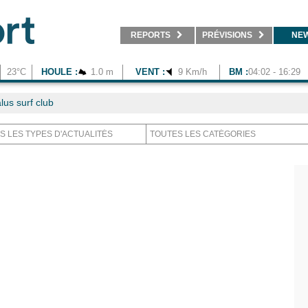
REPORTS
PRÉVISIONS
NE
23°C
HOULE :
1.0 m
VENT :
9 Km/h
BM :
04:02 - 16:29
us surf club