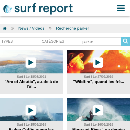
News / Vidéos
Recherche parker
Surf | Le 18/03/2021
Surf | Le 27/09/2019
''Arc of Aleutia'', au-delà de
"Wildfire", quand les frè...
l'ul...
Surf | Le 15/08/2019
Surf | Le 16/06/2019
Parker Coffin ouvre les
Margaret River : un dernier