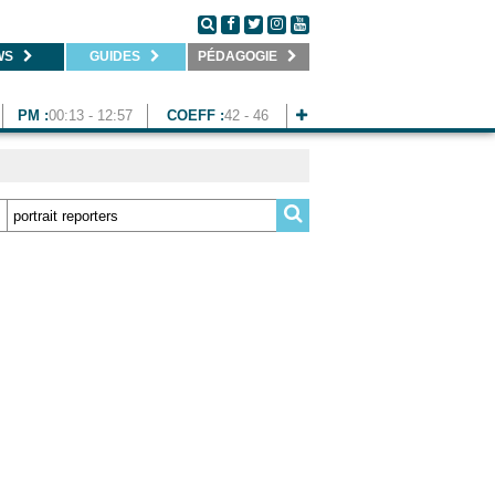
WS
GUIDES
PÉDAGOGIE
PM :
00:13 - 12:57
COEFF :
42 - 46