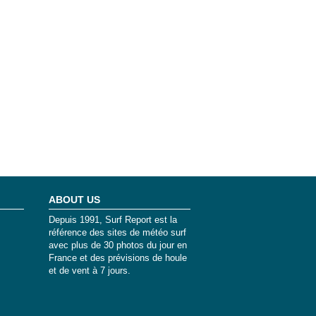
ABOUT US
Depuis 1991, Surf Report est la
référence des sites de météo surf
avec plus de 30 photos du jour en
France et des prévisions de houle
et de vent à 7 jours.