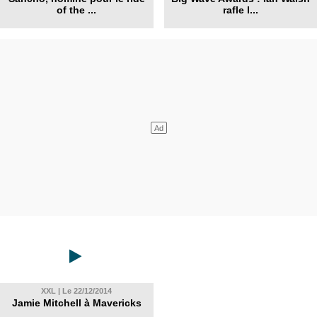
of the ...
rafle l...
XXL | Le 22/12/2014
Jamie Mitchell à Mavericks