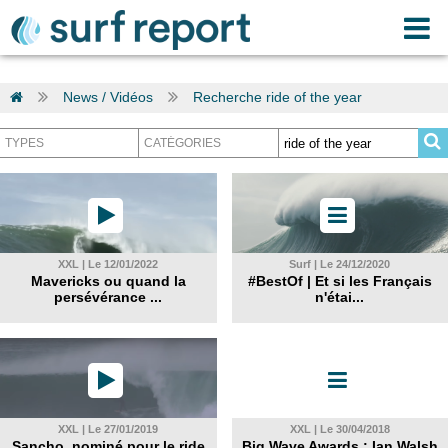
News / Vidéos
Recherche ride of the year
XXL | Le 12/01/2022
Surf | Le 24/12/2020
Mavericks ou quand la
#BestOf | Et si les Français
persévérance ...
n'étai...
XXL | Le 27/01/2019
XXL | Le 30/04/2018
Sancho, nominé pour le ride
Big Wave Awards : Ian Walsh