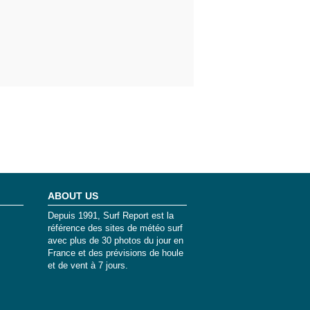
ABOUT US
Depuis 1991, Surf Report est la
référence des sites de météo surf
avec plus de 30 photos du jour en
France et des prévisions de houle
et de vent à 7 jours.