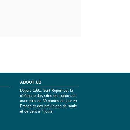
ABOUT US
Depuis 1991, Surf Report est la
référence des sites de météo surf
avec plus de 30 photos du jour en
France et des prévisions de houle
et de vent à 7 jours.