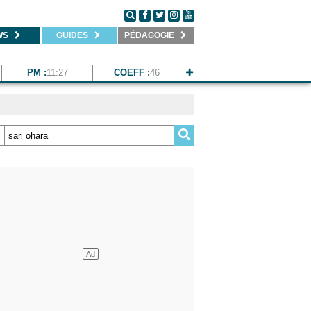
WS
GUIDES
PÉDAGOGIE
PM :
11:27
COEFF :
46