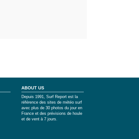
ABOUT US
Depuis 1991, Surf Report est la
référence des sites de météo surf
avec plus de 30 photos du jour en
France et des prévisions de houle
et de vent à 7 jours.