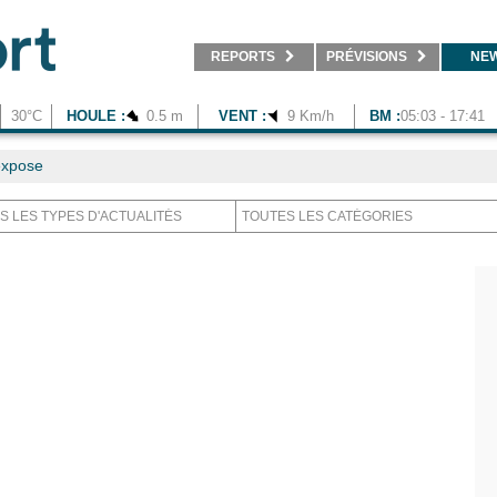
REPORTS
PRÉVISIONS
NE
30°C
HOULE :
0.5 m
VENT :
9 Km/h
BM :
05:03 - 17:41
expose