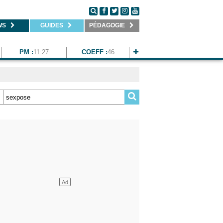
WS
GUIDES
PÉDAGOGIE
PM :
11:27
COEFF :
46