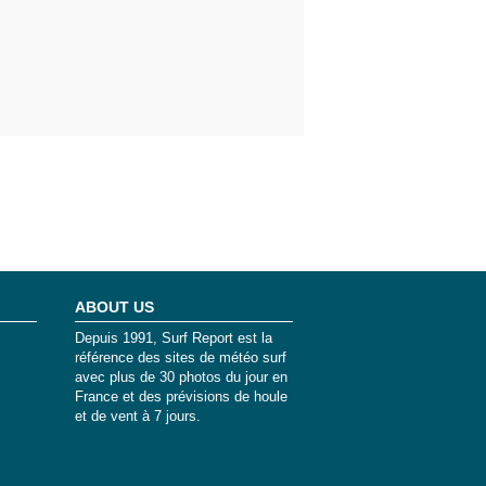
ABOUT US
Depuis 1991, Surf Report est la
référence des sites de météo surf
avec plus de 30 photos du jour en
France et des prévisions de houle
et de vent à 7 jours.