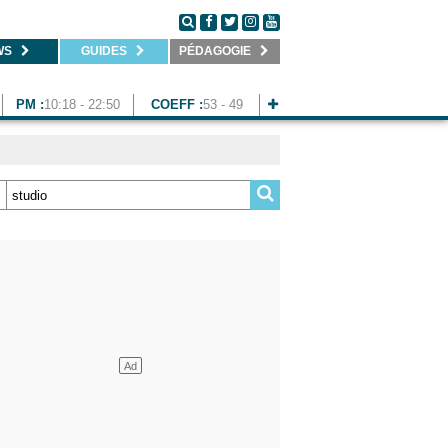
WS
GUIDES
PÉDAGOGIE
PM :
10:18 - 22:50
COEFF :
53 - 49