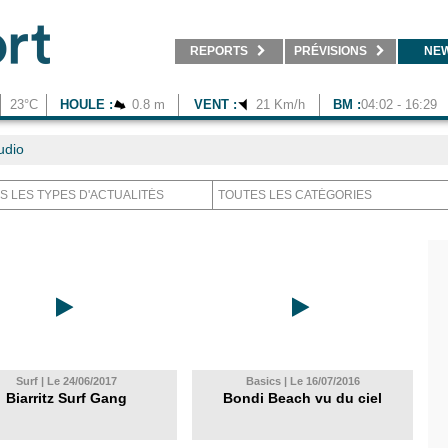
REPORTS
PRÉVISIONS
NE
23°C
HOULE :
0.8 m
VENT :
21 Km/h
BM :
04:02 - 16:29
udio
Surf | Le 24/06/2017
Basics | Le 16/07/2016
Biarritz Surf Gang
Bondi Beach vu du ciel