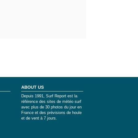
ABOUT US
Depuis 1991, Surf Report est la
référence des sites de météo surf
avec plus de 30 photos du jour en
France et des prévisions de houle
et de vent à 7 jours.