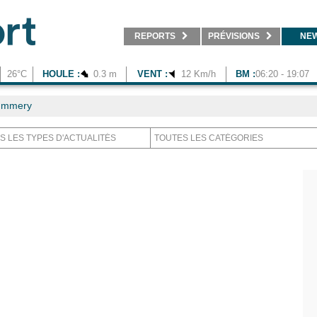
REPORTS
PRÉVISIONS
NE
26°C
HOULE :
0.3 m
VENT :
12 Km/h
BM :
06:20 - 19:07
ummery