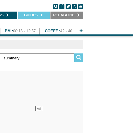
WS
GUIDES
PÉDAGOGIE
PM :
00:13 - 12:57
COEFF :
42 - 46