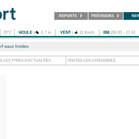
REPORTS
PRÉVISIONS
NE
23°C
HOULE :
0.7 m
VENT :
11 Km/h
BM :
05:03 - 17:41
f eaux froides