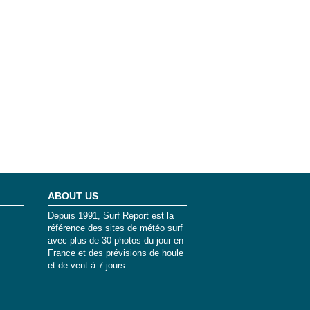
ABOUT US
Depuis 1991, Surf Report est la
référence des sites de météo surf
avec plus de 30 photos du jour en
France et des prévisions de houle
et de vent à 7 jours.