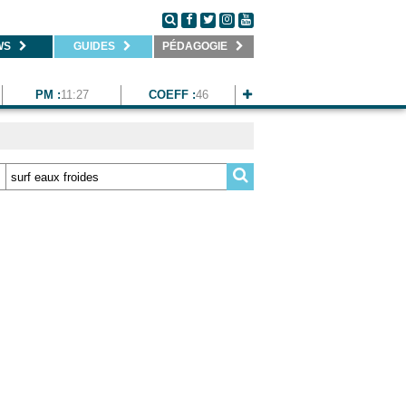
WS
GUIDES
PÉDAGOGIE
PM :
11:27
COEFF :
46