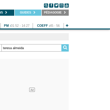
WS
GUIDES
PÉDAGOGIE
PM :
01:52 - 14:27
COEFF :
45 - 56