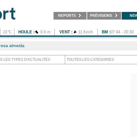
REPORTS
PRÉVISIONS
NE
21°C
HOULE :
0.6 m
VENT :
11 Km/h
BM :
07:44 - 20:30
resa almeida