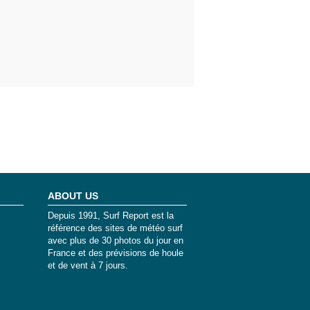
ABOUT US
Depuis 1991, Surf Report est la
référence des sites de météo surf
avec plus de 30 photos du jour en
France et des prévisions de houle
et de vent à 7 jours.