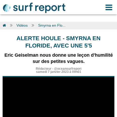
Vidéos
Smyrna en Flo...
ALERTE HOULE
-
SMYRNA EN
FLORIDE, AVEC UNE 5'5
Eric Geiselman nous donne une leçon d'humilité
sur des petites vagues.
Rédacteur
-
@oceansurfreport
samedi 7 janvier 2023 à 09h01