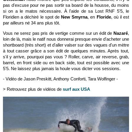
pas d'excuse pour ne pas sortir sa board de la housse, du moins
si on a le matos nécessaire. À l'aide de sa Lost RNF 5'5, le
Floridien a déchiré le spot de
New Smyrna
, en
Floride
, où il est
par ailleurs né 34 ans plus tôt.
Vous ne serez pas pris de vertige comme sur un édit de
Nazaré
,
loin de là, mais le natif nous donnerai presque envie d'acheter une
shortboard (très short) et d'aller valser sur des vagues d'un mètre
à tout casser grâce a son édit de quelques minutes. Après tout,
s'il y arrive, pourquoi pas vous ? Roller, carve, air reverse, grab,
barrel, en front side ou en back side, tout est possible avec une
5'5. Ne laissez plus jamais la houle vous dicter vos sessions.
- Vidéo de Jason Preskitt, Anthony Conforti, Tara Wolfinger -
> Retrouvez plus de vidéos de
surf aux USA