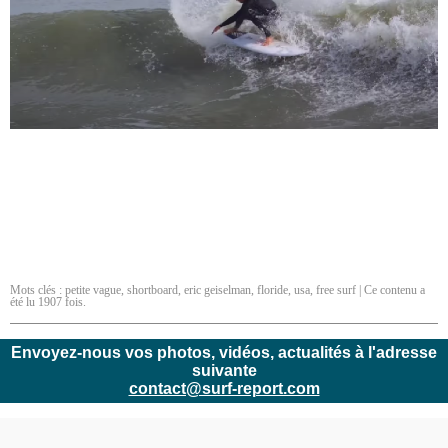
Mots clés :
petite vague
,
shortboard
,
eric geiselman
,
floride
,
usa
,
free surf
| Ce contenu a
été lu 1907 fois.
Envoyez-nous vos photos, vidéos, actualités à l'adresse
suivante
contact@surf-report.com