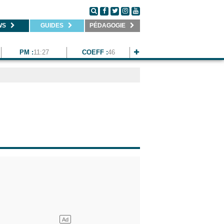
WS
GUIDES
PÉDAGOGIE
PM :
11:27
COEFF :
46