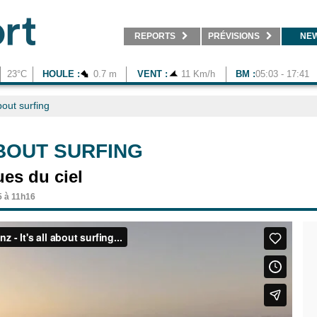
REPORTS
PRÉVISIONS
NE
23°C
HOULE :
0.7 m
VENT :
11 Km/h
BM :
05:03 - 17:41
about surfing
ABOUT SURFING
es du ciel
5 à 11h16