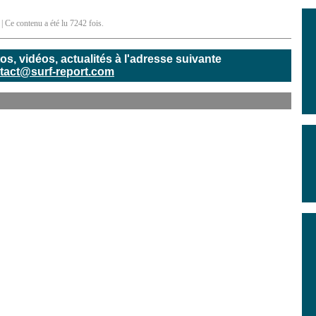
| Ce contenu a été lu 7242 fois.
, vidéos, actualités à l'adresse suivante
tact@surf-report.com