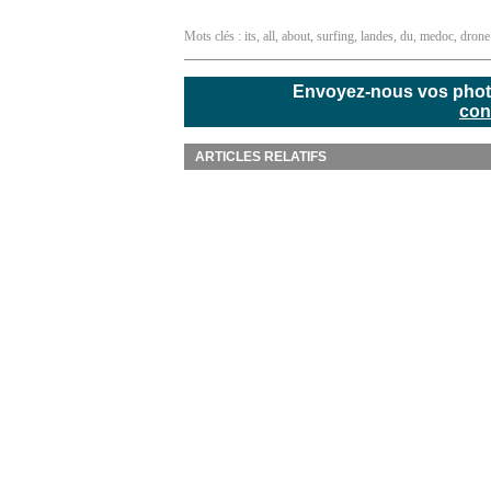
Mots clés :
its
,
all
,
about
,
surfing
,
landes
,
du
,
medoc
,
drone
Envoyez-nous vos photos
con
ARTICLES RELATIFS