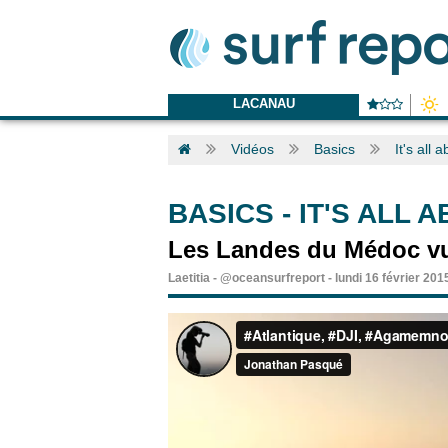
LACANAU
Vidéos
Basics
It's all 
BASICS
-
IT'S ALL 
Les Landes du Médoc vu
Laetitia
-
@oceansurfreport
-
lundi 16 février 201