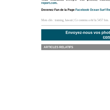
report.com
.
Devenez Fan de la Page
Facebook Ocean Surf Re
Mots clés :
training
,
hawaii
| Ce contenu a été lu 5457 fois.
Envoyez-nous vos photos
con
ARTICLES RELATIFS