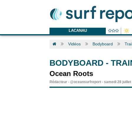
LACANAU
Vidéos
Bodyboard
Tra
BODYBOARD
-
TRAI
Ocean Roots
Rédacteur
-
@oceansurfreport
-
samedi 28 juille