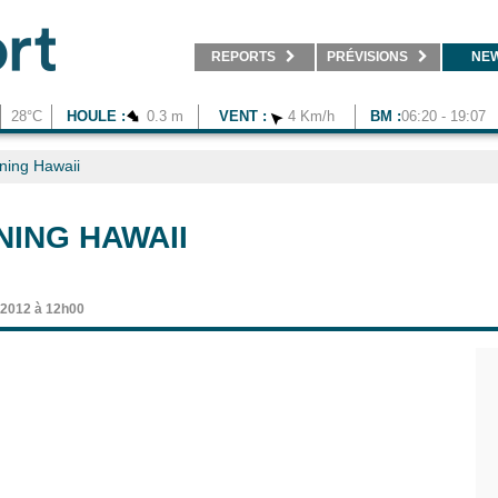
REPORTS
PRÉVISIONS
NE
28°C
HOULE :
0.3 m
VENT :
4 Km/h
BM :
06:20 - 19:07
ining Hawaii
NING HAWAII
t 2012 à 12h00