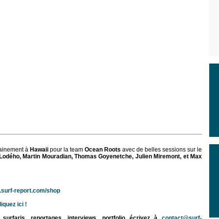
rainement à
Hawaii
pour la team
Ocean Roots
avec de belles sessions sur le
Lodého, Martin Mouradian, Thomas Goyenetche, Julien Miremont,
et Max
surf-report.com/shop
iquez ici !
rfaris, reportages, interviews, portfolio...écrivez à
contact@surf-