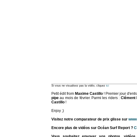
Si vous ne visualisez pas la vidéo, cliquez
ici
Petit édit from
Maxime Castillo
! Premier jour d'ent
pipe
au mois de février. Parmi les riders :
Clément 
Castillo
!
Enjoy ;)
Visitez notre comparateur de prix glisse sur
www.
Encore plus de vidéos sur Océan Surf Report ?
Cl
Vous souhaitez envoyer vos photos, vidéos, su