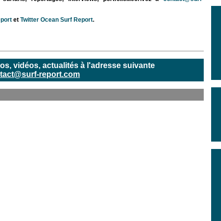
port
et
Twitter Ocean Surf Report
.
, vidéos, actualités à l'adresse suivante
tact@surf-report.com