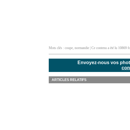
Mots clés :
coupe
,
normandie
| Ce contenu a été lu 10869 fo
Envoyez-nous vos photos
con
ARTICLES RELATIFS