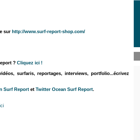
se sur
http://www.surf-report-shop.com/
eport ?
Cliquez ici !
éos, surfaris, reportages, interviews, portfolio...écrivez
 Surf Report
et
Twitter Ocean Surf Report
.
ici