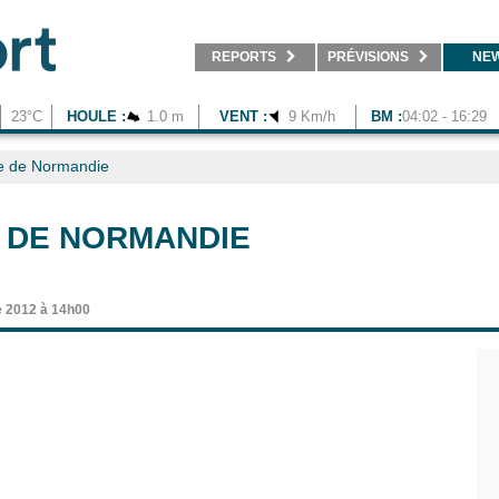
REPORTS
PRÉVISIONS
NE
23°C
HOULE :
1.0 m
VENT :
9 Km/h
BM :
04:02 - 16:29
 de Normandie
 DE NORMANDIE
e 2012 à 14h00