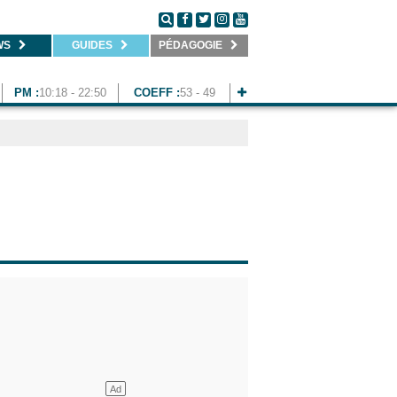
WS
GUIDES
PÉDAGOGIE
PM :
10:18 - 22:50
COEFF :
53 - 49