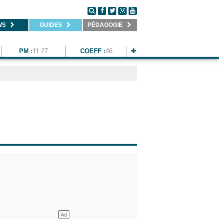
WS
GUIDES
PÉDAGOGIE
PM :
11:27
COEFF :
46