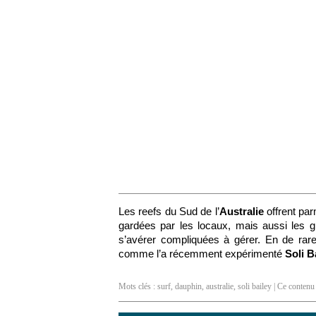
Les reefs du Sud de l’
Australie
offrent par
gardées par les locaux, mais aussi les 
s’avérer compliquées à gérer. En de rare
comme l’a récemment expérimenté
Soli B
Mots clés :
surf
,
dauphin
,
australie
,
soli bailey
| Ce contenu 