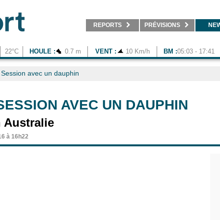
REPORTS
PRÉVISIONS
NE
22°C
HOULE :
0.7 m
VENT :
10 Km/h
BM :
05:03 - 17:41
Session avec un dauphin
SESSION AVEC UN DAUPHIN
 Australie
16 à 16h22