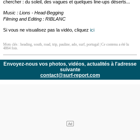
chercher : du soleil, des vagues et quelques line-ups déserts...
Music : Lions - Head-Begging
Filming and Editing : RIBLANC
Si vous ne visualisez pas la vidéo, cliquez
ici
Mots clés :
heading
,
south
,
road
,
trip
,
pauline
,
ado
,
surf
,
portugal
| Ce contenu a été lu
4864 fois.
Envoyez-nous vos photos, vidéos, actualités à l'adresse
suivante
contact@surf-report.com