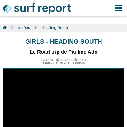
Vidéos
Heading South
GIRLS
-
HEADING SOUTH
Le Road trip de Pauline Ado
Laetitia
-
@oceansurfreport
lundi 27 avril 2015 à 09h45