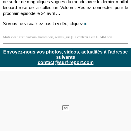
de surfer de magnifiques vagues du monde avec le dernier maillot
léopard rose de la collection Volcom. Restez connectez pour le
prochain épisode le 24 avril …
Si vous ne visualisez pas la vidéo, cliquez
ici
.
Mots clés :
surf
,
volcom
,
boardshort
,
waves
,
girl
| Ce contenu a été lu 3461 fois.
Envoyez-nous vos photos, vidéos, actualités à l'adresse
suivante
contact@surf-report.com