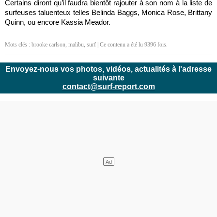
Certains diront qu’il faudra bientôt rajouter à son nom à la liste de
surfeuses taluenteux telles Belinda Baggs, Monica Rose, Brittany
Quinn, ou encore Kassia Meador.
Mots clés :
brooke carlson
,
malibu
,
surf
| Ce contenu a été lu 9396 fois.
Envoyez-nous vos photos, vidéos, actualités à l'adresse
suivante
contact@surf-report.com